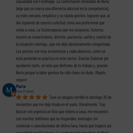
casualidad con Fisiohogar. La contestación inmediata de Nuria 
(algo que ya marca una diferencia abismal en la competencia), 
su trato cercano, empático y su rápida gestión, lograron que, al 
día siguiente de nuestra solicitud, tenía una profesional que 
venía a casa. La fisioterapeuta que me asignaron, Guiomar, 
mostró un conocimiento, disfrute, paciencia, cariño y control de 
la situación conmigo...que me dejó absolutamente conquistada. 
Los precios son muy económicos y nada abusivos, como se 
está poniendo en práctica en este sector. Gracias Guiomar por 
ayudarme tanto, se nota que disfrutas de tu trabajo y, gracias 
Nuria porque tu labor gestora ha sido clave sin duda. ¡Repito 
seguro!
Maria
hace 8 meses
Tuve un latigazo terrible el domingo 30 de 
noviembre que me dejó tirada en el suelo, literalmente. Tras 
buscar con urgencia un fisio que viniera a casa, me encuentro 
con muchos teléfonos que no responden, mensajes sin 
contestar o cancelaciones de última hora, hasta que tropecé por 
casualidad con Fisiohogar. La contestación inmediata de Nuria 