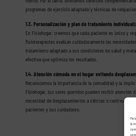
mente. Por lo tanto, ofrecemos servicios complementari
programas de ejercicio adaptado y técnicas de relajación
1.3. Personalización y plan de tratamiento individual
En Fisiohogar, creemos que cada paciente es único y req
fisioterapeutas evalúan cuidadosamente las necesidades
tratamiento adaptado a sus condiciones de salud y meta
efectiva que optimiza los resultados.
1.4. Atención cómoda en el hogar evitando desplazam
Reconocemos la importancia de la comodidad y la implica
Fisiohogar, tus seres queridos pueden recibir atención d
necesidad de desplazamientos a clínicas o centros de reh
pacientes y sus cuidadores.
Para
la i
comp
cons