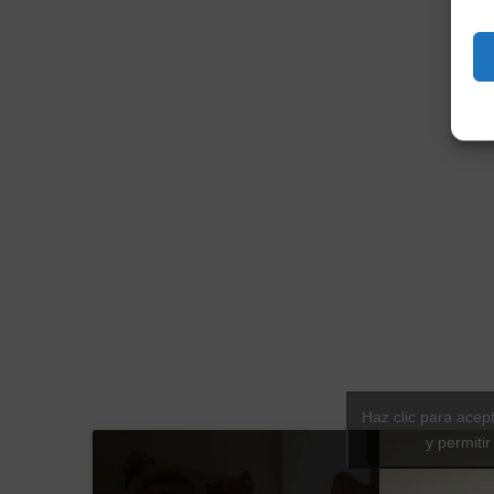
Haz clic para acep
y permiti