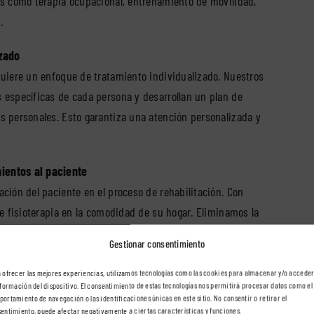
os como terapia ocupacional, entrenamiento de movilidad,
.
izado
uiere un enfoque de tratamiento individualizado. Nuestros
 específicas de cada persona y desarrollan un plan de
s personales. Esto garantiza una atención personalizada y
ientos al paciente
ción del paciente en el proceso de rehabilitación. Con
e fisioterapia en la comodidad de su hogar. Eliminamos la
abilitación, lo que reduce el estrés y ahorra tiempo para los
Gestionar consentimiento
 ofrecer las mejores experiencias, utilizamos tecnologías como las cookies para almacenar y/o acceder
nformación del dispositivo. El consentimiento de estas tecnologías nos permitirá procesar datos como el
ortamiento de navegación o las identificaciones únicas en este sitio. No consentir o retirar el
entimiento, puede afectar negativamente a ciertas características y funciones.