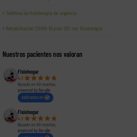
Teléfono de fisioterapia de urgencia
Rehabilitación COVID-19 post UCI con fisioterapia
Nuestros pacientes nos valoran
Fisiohogar
4.7
Basado en 40 reseñas.
powered by
G
o
o
g
l
e
valóranos en
Fisiohogar
4.7
Basado en 40 reseñas.
powered by
G
o
o
g
l
e