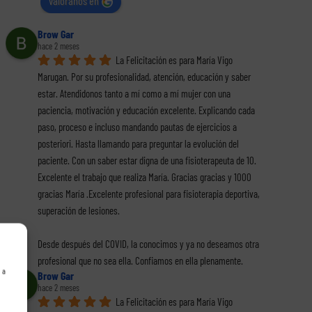
valóranos en
Brow Gar
hace 2 meses
La Felicitación es para María Vigo 
Marugan. Por su profesionalidad, atención, educación y saber 
estar. Atendidonos tanto a mí como a mí mujer con una 
paciencia, motivación y educación excelente. Explicando cada 
paso, proceso e incluso mandando pautas de ejercicios a 
posteriori. Hasta llamando para preguntar la evolución del 
paciente. Con un saber estar digna de una fisioterapeuta de 10. 
Excelente el trabajo que realiza María. Gracias gracias y 1000 
gracias María .Excelente profesional para fisioterapia deportiva, 
superación de lesiones.
Desde después del COVID, la conocimos y ya no deseamos otra 
profesional que no sea ella. Confiamos en ella plenamente.
 a
Brow Gar
hace 2 meses
La Felicitación es para María Vigo 