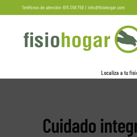
Saltar
Teléfonos de atención:
615 358 759
|
info@fisiohogar.com
al
contenido
Localiza a tu fis
Cuidado integ