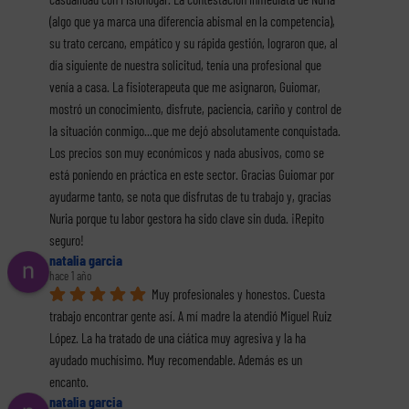
(algo que ya marca una diferencia abismal en la competencia), 
su trato cercano, empático y su rápida gestión, lograron que, al 
día siguiente de nuestra solicitud, tenía una profesional que 
venía a casa. La fisioterapeuta que me asignaron, Guiomar, 
mostró un conocimiento, disfrute, paciencia, cariño y control de 
la situación conmigo...que me dejó absolutamente conquistada. 
Los precios son muy económicos y nada abusivos, como se 
está poniendo en práctica en este sector. Gracias Guiomar por 
ayudarme tanto, se nota que disfrutas de tu trabajo y, gracias 
Nuria porque tu labor gestora ha sido clave sin duda. ¡Repito 
seguro!
natalia garcia
hace 1 año
Muy profesionales y honestos. Cuesta 
trabajo encontrar gente así. A mí madre la atendió Miguel Ruiz 
López. La ha tratado de una ciática muy agresiva y la ha 
ayudado muchísimo. Muy recomendable. Además es un 
encanto.
natalia garcia