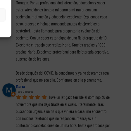
Marugan. Por su profesionalidad, atención, educación y saber 
estar. Atendidonos tanto a mí como a mí mujer con una 
paciencia, motivación y educación excelente. Explicando cada 
paso, proceso e incluso mandando pautas de ejercicios a 
posteriori. Hasta llamando para preguntar la evolución del 
paciente. Con un saber estar digna de una fisioterapeuta de 10. 
Excelente el trabajo que realiza María. Gracias gracias y 1000 
gracias María .Excelente profesional para fisioterapia deportiva, 
superación de lesiones.
Desde después del COVID, la conocimos y ya no deseamos otra 
profesional que no sea ella. Confiamos en ella plenamente.
Maria
hace 8 meses
Tuve un latigazo terrible el domingo 30 de 
noviembre que me dejó tirada en el suelo, literalmente. Tras 
buscar con urgencia un fisio que viniera a casa, me encuentro 
con muchos teléfonos que no responden, mensajes sin 
contestar o cancelaciones de última hora, hasta que tropecé por 