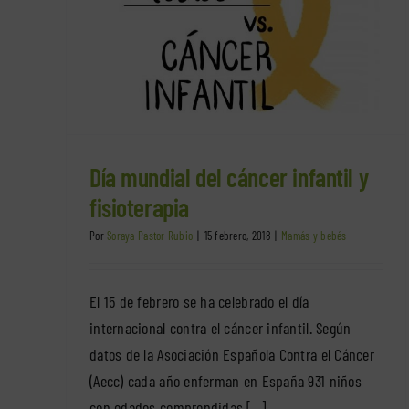
l y
Higiene postural durante la lactanci
Mamás y bebés
Día mundial del cáncer infantil y
fisioterapia
Por
Soraya Pastor Rubio
|
15 febrero, 2018
|
Mamás y bebés
El 15 de febrero se ha celebrado el día
internacional contra el cáncer infantil. Según
datos de la Asociación Española Contra el Cáncer
(Aecc) cada año enferman en España 931 niños
con edades comprendidas [...]