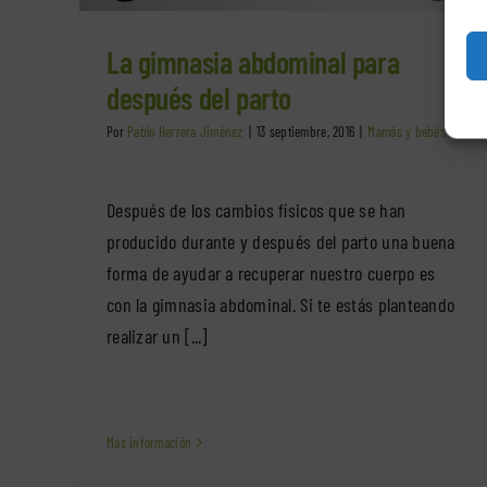
La gimnasia abdominal para
después del parto
Por
Pablo Herrera Jiménez
|
13 septiembre, 2016
|
Mamás y bebés
Después de los cambios físicos que se han
producido durante y después del parto una buena
forma de ayudar a recuperar nuestro cuerpo es
con la gimnasia abdominal. Si te estás planteando
realizar un [...]
Más información