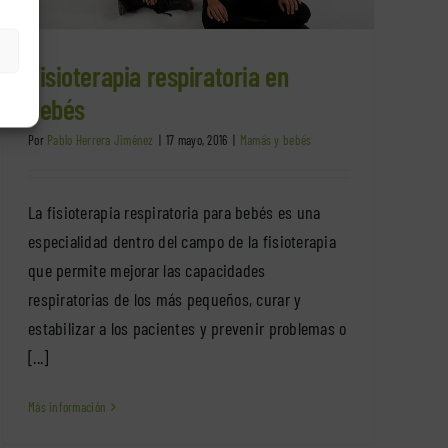
Fisioterapia respiratoria en
bebés
Por
Pablo Herrera Jiménez
|
17 mayo, 2016
|
Mamás y bebés
La fisioterapia respiratoria para bebés es una
especialidad dentro del campo de la fisioterapia
que permite mejorar las capacidades
respiratorias de los más pequeños, curar y
estabilizar a los pacientes y prevenir problemas o
[...]
Más información