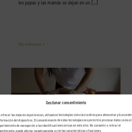
los papas y las mamás se dejan en un [...]
Más información
Gestionar consentimiento
Fisioterapia respiratoria en bebés
 ofrecer las mejores experiencias, utilizamos tecnologías como las cookies para almacenar y/o acceder
Mamás y bebés
nformación del dispositivo. El consentimiento de estas tecnologías nos permitirá procesar datos como el
ortamiento de navegación o las identificaciones únicas en este sitio. No consentir o retirar el
entimiento, puede afectar negativamente a ciertas características y funciones.