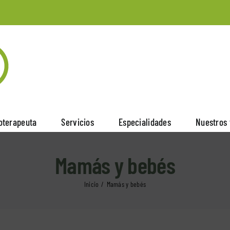
ioterapeuta
Servicios
Especialidades
Nuestros 
Mamás y bebés
Inicio
Mamás y bebés