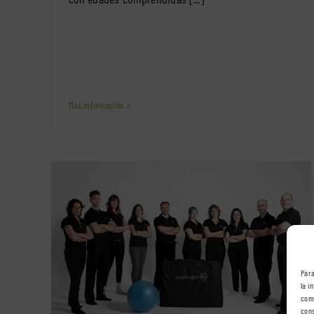
Más información
spués
Beneficios de la fisioterapia en los
bebés
Para
Mamás y bebés
la i
comp
cons