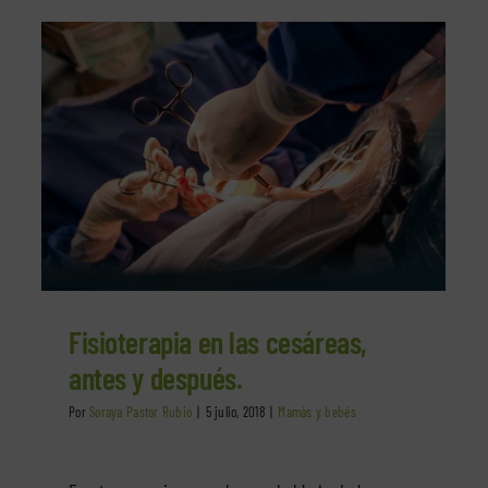
y
Qué es el genu varo y cómo actuar
Cirugías y problemas circulatorios
Mamás y bebés
Fisioterapia en las cesáreas,
antes y después.
Por
Soraya Pastor Rubio
|
5 julio, 2018
|
Mamás y bebés