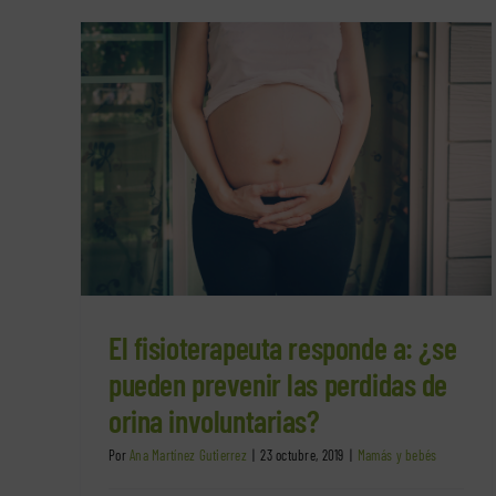
¿se
Fisioterapia en las cesáreas, antes 
 orina
después.
Mamás y bebés
El fisioterapeuta responde a: ¿se
pueden prevenir las perdidas de
orina involuntarias?
Por
Ana Martínez Gutierrez
|
23 octubre, 2019
|
Mamás y bebés