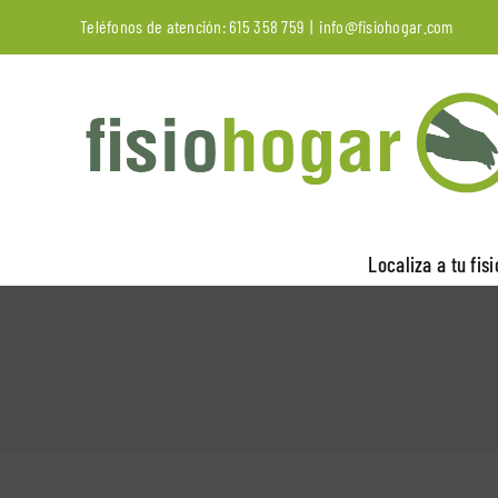
Saltar
Teléfonos de atención:
615 358 759
|
info@fisiohogar.com
al
contenido
Localiza a tu fis