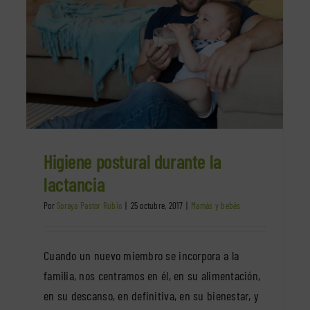
Retención de líquidos durante el
embarazo – La fisioterapia te puede
a
ayudar
Mamás y bebés
Higiene postural durante la
lactancia
Por
Soraya Pastor Rubio
|
25 octubre, 2017
|
Mamás y bebés
Cuando un nuevo miembro se incorpora a la
familia, nos centramos en él, en su alimentación,
en su descanso, en definitiva, en su bienestar, y