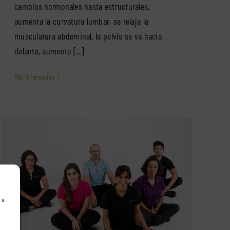
cambios hormonales hasta estructurales,
aumenta la curvatura lumbar, se relaja la
musculatura abdominal, la pelvis se va hacia
delante, aumento [...]
Más información
 a