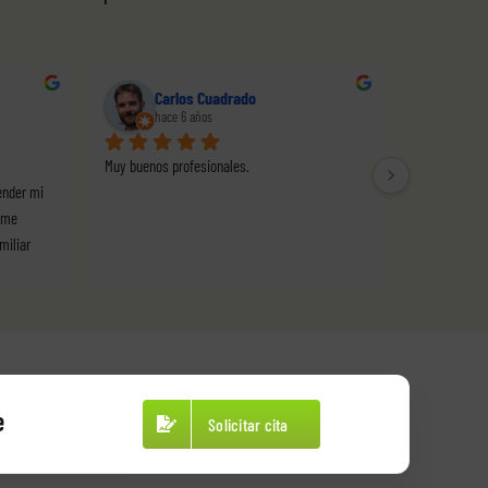
Carlos Cuadrado
hace 6 años
Muy buenos profesionales.
nder mi 
me 
miliar
e
Solicitar cita