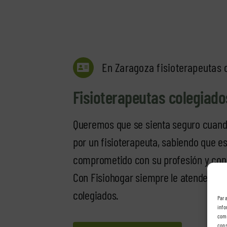
En Zaragoza fisioterapeutas 
Fisioterapeutas colegiado
Queremos que se sienta seguro cuand
por un fisioterapeuta, sabiendo que e
comprometido con su profesión y con 
Con Fisiohogar siempre le atenderán f
colegiados.
Para
info
comp
cons