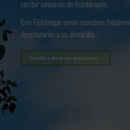
recibir sesiones de fisioterapia.
Con Fisiohogar serán nuestros fisioter
desplazarán a su domicilio.
Consulte a dónde nos desplazamos