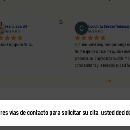
Francisco Gil
Conchita Cerezo Velasco
hace 6 años
hace 6 años
dable equipo de fisios.
A mi me  viene muy bien que venga el 
fisioterapeuta a casa me ayuda a ente
problema se lo agradezco muchísimo 
conoce.mucho y la relación es casi fa
res vías de contacto para solicitar su cita, usted decid