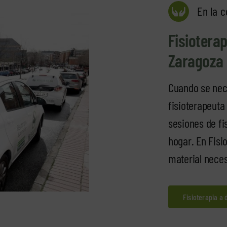
En la 
Fisioterap
Zaragoza
Cuando se nece
fisioterapeut
sesiones de fi
hogar. En Fisi
material neces
Fisioterapia a