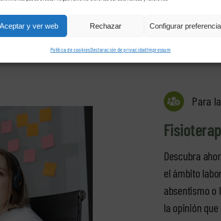
Aceptar y ver web
Rechazar
Configurar preferenci
Política de cookies
Declaración de privacidad
Impressum
Para l
Fisiotera
Descubra ahora
el ámbito labor
absentismo o l
la opinión que