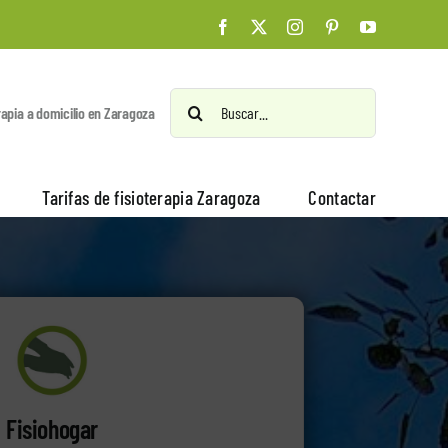
Facebook
X
Instagram
Pinterest
YouTube
Buscar:
rapia a domicilio en Zaragoza
Tarifas de fisioterapia Zaragoza
Contactar
Fisiohogar