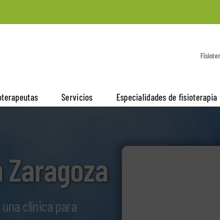
Fisiote
oterapeutas
Servicios
Especialidades de fisioterapia
n Zaragoza
 una clínica para