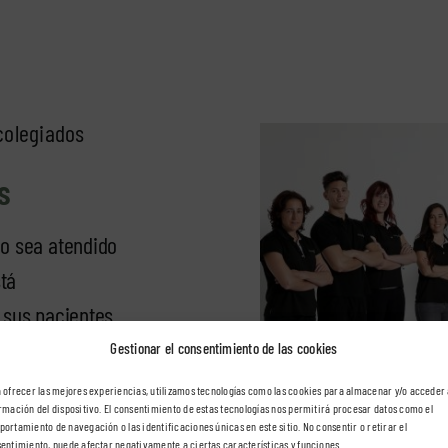
colegiados
s
o sea atendido
stá
sus pacientes.
isioterapeutas
Gestionar el consentimiento de las cookies
 ofrecer las mejores experiencias, utilizamos tecnologías como las cookies para almacenar y/o acceder 
rmación del dispositivo. El consentimiento de estas tecnologías nos permitirá procesar datos como el
ortamiento de navegación o las identificaciones únicas en este sitio. No consentir o retirar el
entimiento, puede afectar negativamente a ciertas características y funciones.