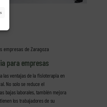
as
as empresas de Zaragoza
pia para empresas
 las ventajas de la fisioterapia en
al. No solo se reduce el
as bajas laborales, también mejora
 tienen los trabajadores de su