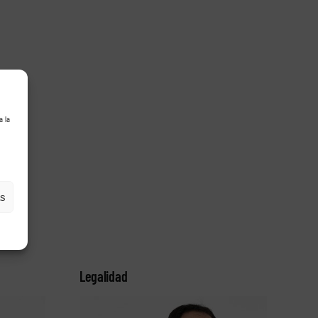
a la
as
Legalidad