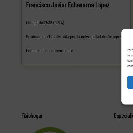
Francisco Javier Echeverría López
Colegiado 2538 (CPFA)
Graduado en Fisioterapia por la universidad de Zaragoza
Para
Colaborador independiente
info
comp
cons
Fisiohogar
Especial