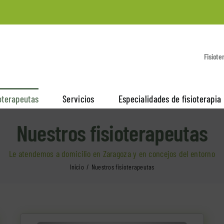
Fisiote
oterapeutas
Servicios
Especialidades de fisioterapia
Nuestros fisioterapeutas
Le atendemos a domicilio en Zaragoza y en concejos del entorno
Inicio
Nuestros fisioterapeutas