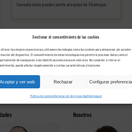
Consulta cómo puedes
unirte al equipo de Fisiohogar
.
Gestionar el consentimiento de las cookies
 ofrecer las mejores experiencias, utilizamos tecnologías como las cookies para almacenar y/o acceder 
rmación del dispositivo. El consentimiento de estas tecnologías nos permitirá procesar datos como el
ortamiento de navegación o las identificaciones únicas en este sitio. No consentir o retirar el
entimiento, puede afectar negativamente a ciertas características y funciones.
Aceptar y ver web
Rechazar
Configurar preferenci
Política de cookies
Declaración de privacidad
Impressum
idades
Nosotros