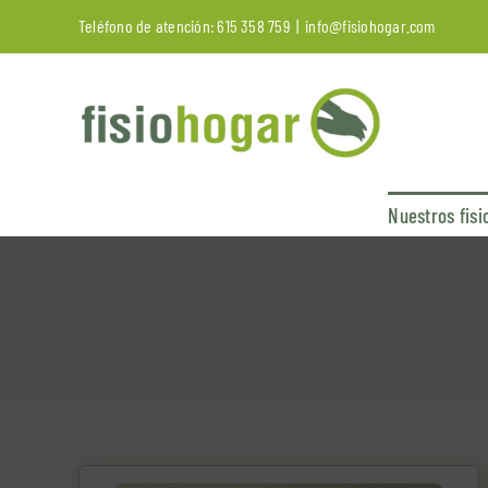
Saltar
Teléfono de atención:
615 358 759
|
info@fisiohogar.com
al
contenido
Nuestros fisi