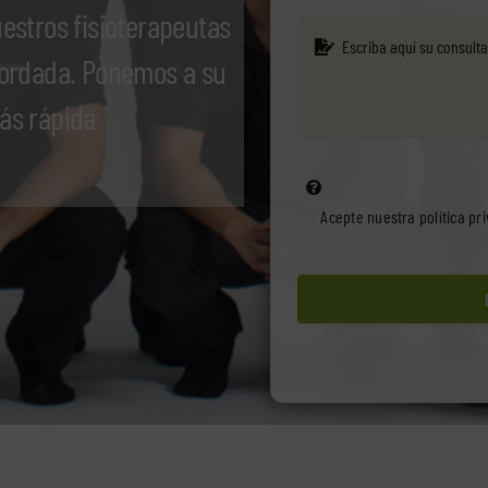
uestros fisioterapeutas
acordada. Ponemos a su
más rápida
Acepte nuestra
política pr