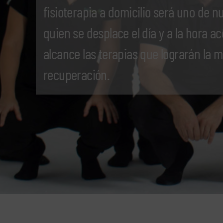
fisioterapia a domicilio será uno de n
quien se desplace el día y a la hora 
alcance las terapias que lograrán la 
recuperación.