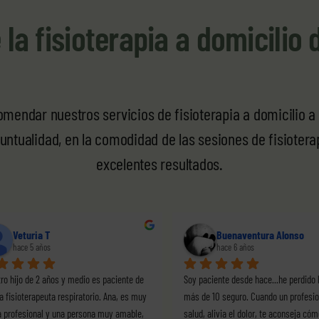
 la fisioterapia a domicilio 
mendar nuestros servicios de fisioterapia a domicilio a 
ntualidad, en la comodidad de las sesiones de fisioterapi
excelentes resultados.
a SC
ana lopez
e 5 años
hace 5 años
alia es una maravilla...muy 
Hace varios años que atiende a mi hija y cada
y...por fin tengo un fisio en quien 
uno de los profesionales que ha venido la han
atendido de lujo, la fisio que la viene a atende