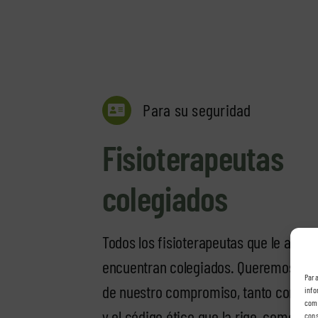
Para su seguridad
Fisioterapeutas
colegiados
Todos los fisioterapeutas que le aten
encuentran colegiados. Queremos que
Para
de nuestro compromiso, tanto con nue
info
comp
y el código ético que la rige, como co
cons