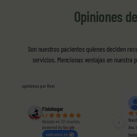
Opiniones de
Son nuestros pacientes quienes deciden reco
servicios. Mencionas ventajas en nuestra pu
opiniones por
Revi
Ev
hac
Fisiohogar
4.7
Gracias...Nat
Basado en 32 reseñas.
powered by
G
o
o
g
l
e
contenta esto
valóranos en
confiar...