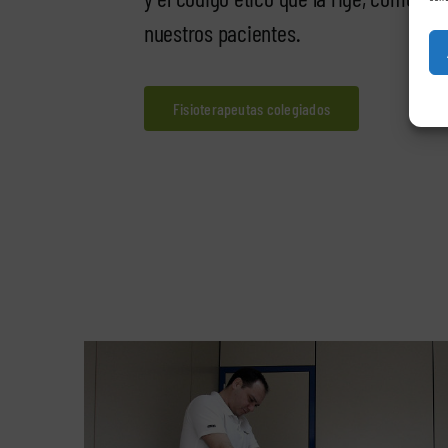
nuestros pacientes.
Fisioterapeutas colegiados