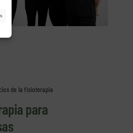
as
ios de la fisioterapia
rapia para
sas