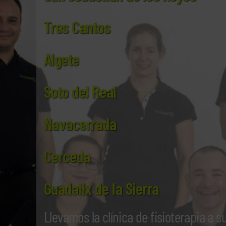
Tres Cantos
Algete
Soto del Real
Navacerrada
Cerceda
Guadalix de la Sierra
Llevamos la clínica de fisioterapia a s