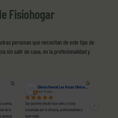
de Fisiohogar
otras personas que necesitan de este tipo de
a sin salir de casa, en la profesionalidad y
Veturia T
Buenaven
hace 5 años
hace 6 años
 
Nuestro hijo de 2 años y medio es paciente de 
Soy paciente desde h
 
Ana, la fisioterapeuta respiratorio. Ana, es muy 
más de 10 seguro. Cu
r 
buena profesional y una persona muy amable, 
salud, alivia el dolo