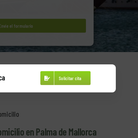
Envíe el formulario
ca
Solicitar cita
micilio
omicilio en Palma de Mallorca