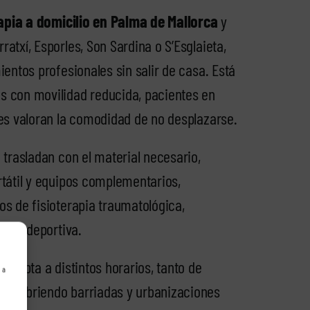
rapia a domicilio en Palma de Mallorca
y
atxí, Esporles, Son Sardina o S’Esglaieta,
ientos profesionales sin salir de casa. Está
s con movilidad reducida, pacientes en
nes valoran la comodidad de no desplazarse.
 trasladan con el material necesario,
rtátil y equipos complementarios,
os de fisioterapia traumatológica,
ria o deportiva.
 adapta a distintos horarios, tanto de
 a
, cubriendo barriadas y urbanizaciones