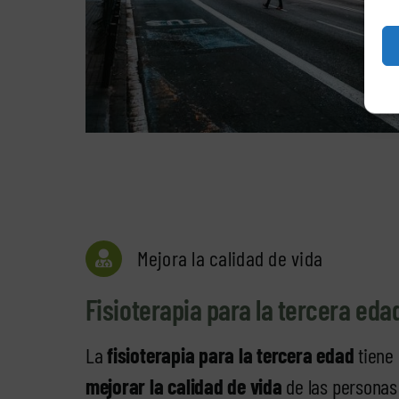
Mejora la calidad de vida
Fisioterapia para la tercera eda
La
fisioterapia para la tercera edad
tiene
mejorar la calidad de vida
de las personas