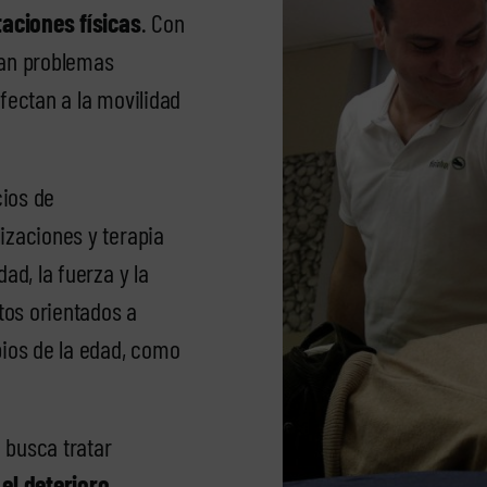
taciones físicas
. Con
can problemas
afectan a la movilidad
cios de
izaciones y terapia
ad, la fuerza y la
tos orientados a
pios de la edad, como
 busca tratar
 el deterioro