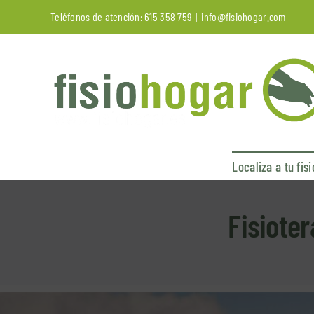
Saltar
Teléfonos de atención:
615 358 759
|
info@fisiohogar.com
al
contenido
Localiza a tu fis
Fisiote