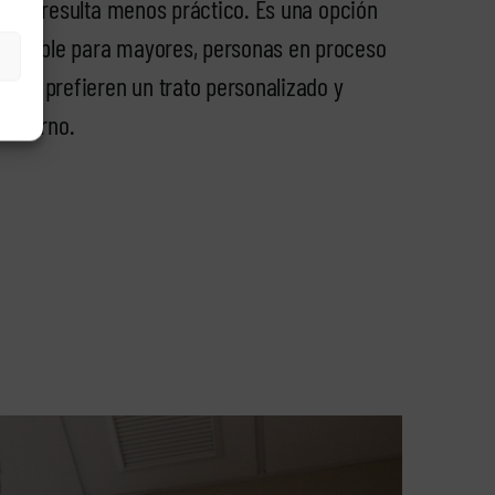
nicas resulta menos práctico. Es una opción
ndable para mayores, personas en proceso
enes prefieren un trato personalizado y
 entorno.