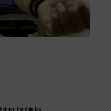
zheimer, hemiplejias