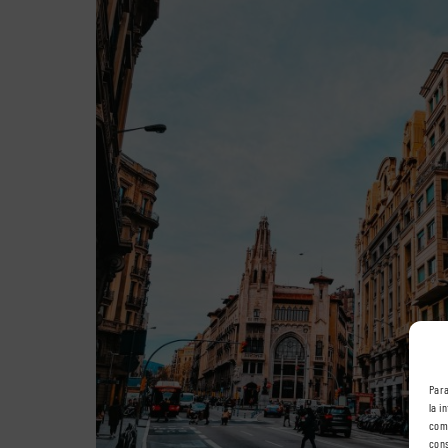
Para
la i
comp
cons