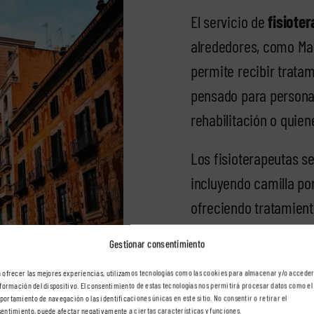
El servicio de
fisiote
alrededores, como Marr
permite recibir tratam
pensado para persona
rehabilitación o quie
Los fisioterapeutas se
incluyendo camilla po
ofreciendo tratamient
neurológica, respirato
Gestionar consentimiento
Además, el servicio se
 ofrecer las mejores experiencias, utilizamos tecnologías como las cookies para almacenar y/o acceder
nformación del dispositivo. El consentimiento de estas tecnologías nos permitirá procesar datos como el
mañana como de tarde
ortamiento de navegación o las identificaciones únicas en este sitio. No consentir o retirar el
entimiento, puede afectar negativamente a ciertas características y funciones.