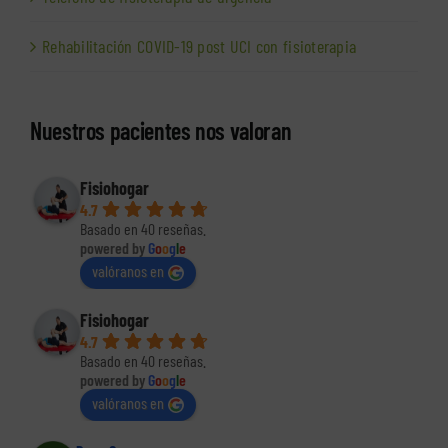
Rehabilitación COVID-19 post UCI con fisioterapia
Nuestros pacientes nos valoran
Fisiohogar
4.7
Basado en 40 reseñas.
powered by
G
o
o
g
l
e
valóranos en
Fisiohogar
4.7
Basado en 40 reseñas.
powered by
G
o
o
g
l
e
valóranos en