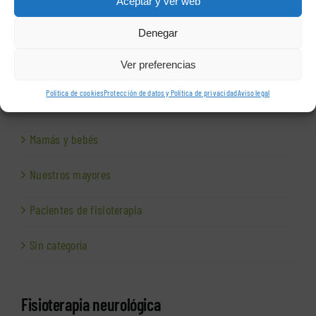
Aceptar y ver web
Fisioterapia neurológica
Denegar
Ver preferencias
Fisioterapia respiratoria
Política de cookies
Protección de datos y Política de privacidad
Aviso legal
Fisioterapia y empresa
Mamás y bebés
Nuestros mayores
Pacientes de fisioterapia
Sin categoría
Fisioterapia neurológica