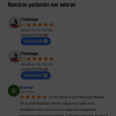
Nuestros pacientes nos valoran
Fisiohogar
4.7
Basado en 40 reseñas.
powered by
G
o
o
g
l
e
valóranos en
Fisiohogar
4.7
Basado en 40 reseñas.
powered by
G
o
o
g
l
e
valóranos en
Brow Gar
hace 2 meses
La Felicitación es para María Vigo Marugan. 
Por su profesionalidad, atención, educación y saber estar. 
Atendidonos tanto a mí como a mí mujer con una paciencia, 
motivación y educación excelente. Explicando cada paso, proceso e 