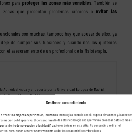
ciones para
proteger las zonas más sensibles
. También se
las zonas que presentan problemas crónicos o
evitar las
 funcionales son muchas, tampoco hay que abusar de ellos, ya
 deje de cumplir sus funciones y cuando nos los quitemos
on el asesoramiento de un profesional de la fisioterapia.
la Actividad Física y el Deporte por la Universidad Europea de Madrid.
 de la Comunidad de Madrid.
Gestionar consentimiento
www.fisiohogar.com
 ofrecer las mejores experiencias, utilizamos tecnologías como las cookies para almacenar y/o acceder
nformación del dispositivo. El consentimiento de estas tecnologías nos permitirá procesar datos como el
ortamiento de navegación o las identificaciones únicas en este sitio. No consentir o retirar el
entimiento, puede afectar negativamente a ciertas características y funciones.