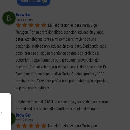
valóranos en
Brow Gar
hace 2 meses
La Felicitación es para María Vigo 
Marugan. Por su profesionalidad, atención, educación y saber 
estar. Atendidonos tanto a mí como a mí mujer con una 
paciencia, motivación y educación excelente. Explicando cada 
paso, proceso e incluso mandando pautas de ejercicios a 
posteriori. Hasta llamando para preguntar la evolución del 
paciente. Con un saber estar digna de una fisioterapeuta de 10. 
Excelente el trabajo que realiza María. Gracias gracias y 1000 
gracias María .Excelente profesional para fisioterapia deportiva, 
superación de lesiones.
Desde después del COVID, la conocimos y ya no deseamos otra 
profesional que no sea ella. Confiamos en ella plenamente.
 a
Brow Gar
hace 2 meses
La Felicitación es para María Vigo 