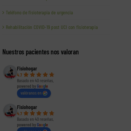
Teléfono de fisioterapia de urgencia
Rehabilitación COVID-19 post UCI con fisioterapia
Nuestros pacientes nos valoran
Fisiohogar
4.7
Basado en 40 reseñas.
powered by
G
o
o
g
l
e
valóranos en
Fisiohogar
4.7
Basado en 40 reseñas.
powered by
G
o
o
g
l
e