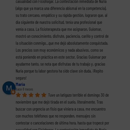
casualidad con Fisiohogar. La contestación inmediata de Nuria 
(algo que ya marca una diferencia abismal en la competencia), 
su trato cercano, empático y su rápida gestión, lograron que, al 
día siguiente de nuestra solicitud, tenía una profesional que 
venía a casa. La fisioterapeuta que me asignaron, Guiomar, 
mostró un conocimiento, disfrute, paciencia, cariño y control de 
la situación conmigo...que me dejó absolutamente conquistada. 
Los precios son muy económicos y nada abusivos, como se 
está poniendo en práctica en este sector. Gracias Guiomar por 
ayudarme tanto, se nota que disfrutas de tu trabajo y, gracias 
Nuria porque tu labor gestora ha sido clave sin duda. ¡Repito 
seguro!
Maria
hace 8 meses
Tuve un latigazo terrible el domingo 30 de 
noviembre que me dejó tirada en el suelo, literalmente. Tras 
buscar con urgencia un fisio que viniera a casa, me encuentro 
con muchos teléfonos que no responden, mensajes sin 
contestar o cancelaciones de última hora, hasta que tropecé por 
casualidad con Fisiohogar. La contestación inmediata de Nuria 