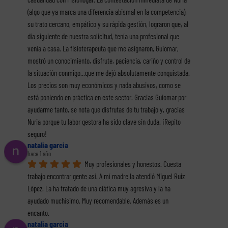
(algo que ya marca una diferencia abismal en la competencia), 
su trato cercano, empático y su rápida gestión, lograron que, al 
día siguiente de nuestra solicitud, tenía una profesional que 
venía a casa. La fisioterapeuta que me asignaron, Guiomar, 
mostró un conocimiento, disfrute, paciencia, cariño y control de 
la situación conmigo...que me dejó absolutamente conquistada. 
Los precios son muy económicos y nada abusivos, como se 
está poniendo en práctica en este sector. Gracias Guiomar por 
ayudarme tanto, se nota que disfrutas de tu trabajo y, gracias 
Nuria porque tu labor gestora ha sido clave sin duda. ¡Repito 
seguro!
natalia garcia
hace 1 año
Muy profesionales y honestos. Cuesta 
trabajo encontrar gente así. A mí madre la atendió Miguel Ruiz 
López. La ha tratado de una ciática muy agresiva y la ha 
ayudado muchísimo. Muy recomendable. Además es un 
encanto.
natalia garcia