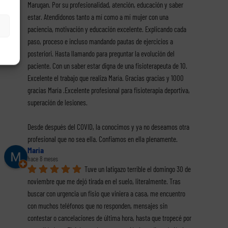
Marugan. Por su profesionalidad, atención, educación y saber 
estar. Atendidonos tanto a mí como a mí mujer con una 
paciencia, motivación y educación excelente. Explicando cada 
paso, proceso e incluso mandando pautas de ejercicios a 
posteriori. Hasta llamando para preguntar la evolución del 
paciente. Con un saber estar digna de una fisioterapeuta de 10. 
Excelente el trabajo que realiza María. Gracias gracias y 1000 
gracias María .Excelente profesional para fisioterapia deportiva, 
superación de lesiones.
Desde después del COVID, la conocimos y ya no deseamos otra 
profesional que no sea ella. Confiamos en ella plenamente.
Maria
hace 8 meses
Tuve un latigazo terrible el domingo 30 de 
noviembre que me dejó tirada en el suelo, literalmente. Tras 
buscar con urgencia un fisio que viniera a casa, me encuentro 
con muchos teléfonos que no responden, mensajes sin 
contestar o cancelaciones de última hora, hasta que tropecé por 