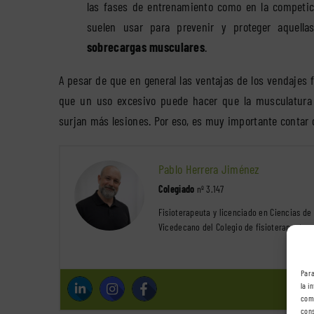
las fases de entrenamiento como en la competi
suelen usar para prevenir y proteger aquel
sobrecargas musculares
.
A pesar de que en general las ventajas de los vendajes
que un uso excesivo puede hacer que la musculatura
surjan más lesiones. Por eso, es muy importante contar c
Pablo Herrera Jiménez
Colegiado
nº 3.147
Fisioterapeuta y licenciado en Ciencias de 
Vicedecano del Colegio de fisioterapeutas
Para
la i
comp
cons