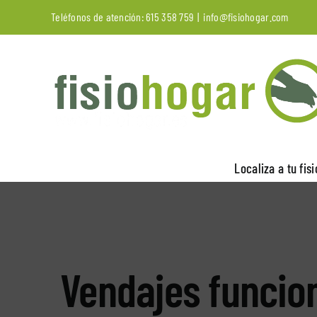
Saltar
Teléfonos de atención:
615 358 759
|
info@fisiohogar.com
al
contenido
Localiza a tu fis
Vendajes funcion