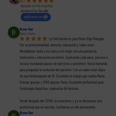
4.7
Basado en 40 reseñas.
powered by
G
o
o
g
l
e
valóranos en
Brow Gar
hace 2 meses
La Felicitación es para María Vigo Marugan. 
Por su profesionalidad, atención, educación y saber estar. 
Atendidonos tanto a mí como a mí mujer con una paciencia, 
motivación y educación excelente. Explicando cada paso, proceso e 
incluso mandando pautas de ejercicios a posteriori. Hasta llamando 
para preguntar la evolución del paciente. Con un saber estar digna 
de una fisioterapeuta de 10. Excelente el trabajo que realiza María. 
Gracias gracias y 1000 gracias María .Excelente profesional para 
fisioterapia deportiva, superación de lesiones.
Desde después del COVID, la conocimos y ya no deseamos otra 
profesional que no sea ella. Confiamos en ella plenamente.
Brow Gar