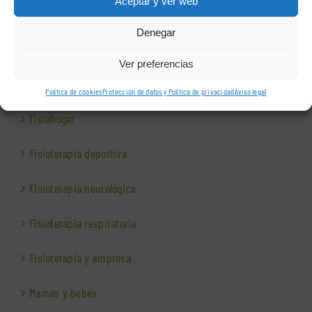
Aceptar y ver web
Cirugías y problemas circulatorios
Denegar
Dolores articulares y musculares
Ver preferencias
Ejercicios de fisioterapia
Política de cookies
Protección de datos y Política de privacidad
Aviso legal
Fisiohogar
Fisioterapia deportiva
Fisioterapia neurológica
Fisioterapia respiratoria
Fisioterapia y empresa
Mamás y bebés