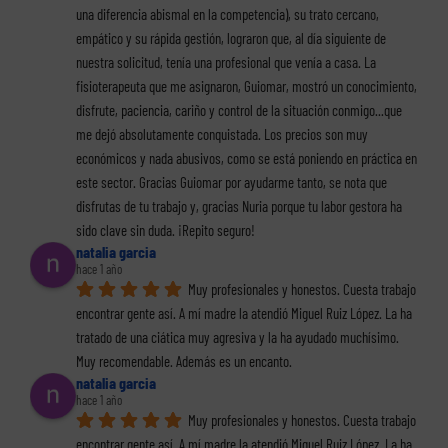
una diferencia abismal en la competencia), su trato cercano, 
empático y su rápida gestión, lograron que, al día siguiente de 
nuestra solicitud, tenía una profesional que venía a casa. La 
fisioterapeuta que me asignaron, Guiomar, mostró un conocimiento, 
disfrute, paciencia, cariño y control de la situación conmigo...que 
me dejó absolutamente conquistada. Los precios son muy 
económicos y nada abusivos, como se está poniendo en práctica en 
este sector. Gracias Guiomar por ayudarme tanto, se nota que 
disfrutas de tu trabajo y, gracias Nuria porque tu labor gestora ha 
sido clave sin duda. ¡Repito seguro!
natalia garcia
hace 1 año
Muy profesionales y honestos. Cuesta trabajo 
encontrar gente así. A mí madre la atendió Miguel Ruiz López. La ha 
tratado de una ciática muy agresiva y la ha ayudado muchísimo. 
Muy recomendable. Además es un encanto.
natalia garcia
hace 1 año
Muy profesionales y honestos. Cuesta trabajo 
encontrar gente así. A mí madre la atendió Miguel Ruiz López. La ha 