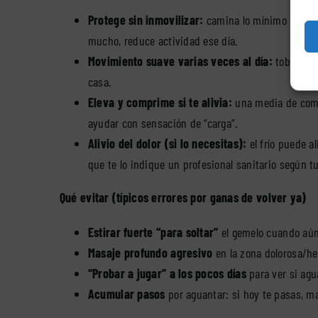
Protege sin inmovilizar:
camina lo mínimo necesar
mucho, reduce actividad ese día.
Movimiento suave varias veces al día:
tobillo a
casa.
Eleva y comprime si te alivia:
una media de compr
ayudar con sensación de “carga”.
Alivio del dolor (si lo necesitas):
el frío puede al
que te lo indique un profesional sanitario según t
Qué evitar (típicos errores por ganas de volver ya)
Estirar fuerte “para soltar”
el gemelo cuando aún 
Masaje profundo agresivo
en la zona dolorosa/h
“Probar a jugar” a los pocos días
para ver si agu
Acumular pasos
por aguantar: si hoy te pasas, ma