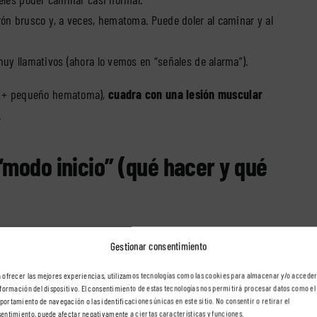
rón brusco y, a veces, hematoma. Puede doler al caminar y al
uy llamativos (ahora lo vemos en “señales de alarma”).
je + pequeño hematoma),
cuadra con una lesión muscular
.
“modo inicio” (qué hacer y qué
peorarlo
y empezar a darle al tejido el estímulo justo para
Gestionar consentimiento
 ofrecer las mejores experiencias, utilizamos tecnologías como las cookies para almacenar y/o acceder
nformación del dispositivo. El consentimiento de estas tecnologías nos permitirá procesar datos como el
ortamiento de navegación o las identificaciones únicas en este sitio. No consentir o retirar el
entimiento, puede afectar negativamente a ciertas características y funciones.