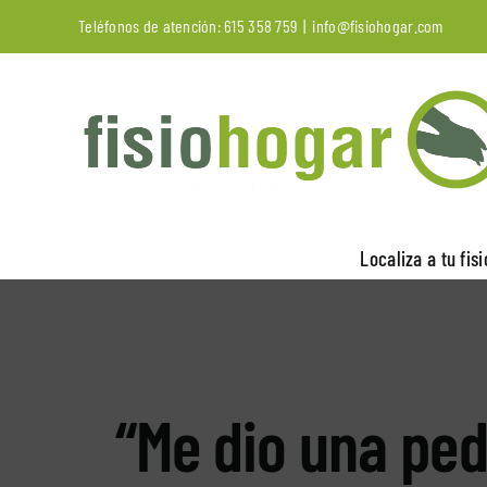
Saltar
Teléfonos de atención:
615 358 759
|
info@fisiohogar.com
al
contenido
Localiza a tu fis
“Me dio una ped