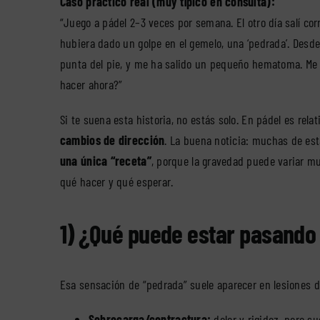
Caso práctico real (muy típico en consulta):
“Juego a pádel 2–3 veces por semana. El otro día salí cor
hubiera dado un golpe en el gemelo, una ‘pedrada’. Desd
punta del pie, y me ha salido un pequeño hematoma. Me 
hacer ahora?”
Si te suena esta historia, no estás solo. En pádel es rel
cambios de dirección
. La buena noticia: muchas de es
una única “receta”
, porque la gravedad puede variar m
qué hacer y qué esperar.
1) ¿Qué puede estar pasando
Esa sensación de “pedrada” suele aparecer en lesiones de
Sobrecarga/contractura:
dolor y rigidez, pero s