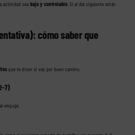
la actividad sea
bajo y controlable
. Si al día siguiente estás
ientativa): cómo saber que
itos
que te dicen si vas por buen camino.
2–7)
al empuje.
elo como si quisieras ponerte de puntillas sin moverte. 5–8