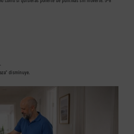
.
aza” disminuye.