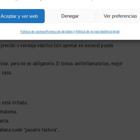
io, con pasos cortos y sin forzar la zancada. Si cojeas
Aceptar y ver web
Denegar
Ver preferencias
rriba/abajo sin dolor fuerte, y pequeñas caminatas dentro de
Política de cookies
Protección de datos y Política de privacidad
Aviso legal
esión o vendaje elástico (sin apretar en exceso) puede
iviar, pero no es obligatorio. Si tomas antiinflamatorios, mejor
u caso.
está irritado.
ematoma.
anta.
ñana suele “pasarte factura”.