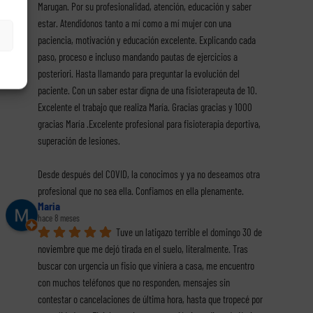
Marugan. Por su profesionalidad, atención, educación y saber 
estar. Atendidonos tanto a mí como a mí mujer con una 
paciencia, motivación y educación excelente. Explicando cada 
paso, proceso e incluso mandando pautas de ejercicios a 
posteriori. Hasta llamando para preguntar la evolución del 
paciente. Con un saber estar digna de una fisioterapeuta de 10. 
Excelente el trabajo que realiza María. Gracias gracias y 1000 
gracias María .Excelente profesional para fisioterapia deportiva, 
superación de lesiones.
Desde después del COVID, la conocimos y ya no deseamos otra 
profesional que no sea ella. Confiamos en ella plenamente.
Maria
hace 8 meses
Tuve un latigazo terrible el domingo 30 de 
noviembre que me dejó tirada en el suelo, literalmente. Tras 
buscar con urgencia un fisio que viniera a casa, me encuentro 
con muchos teléfonos que no responden, mensajes sin 
contestar o cancelaciones de última hora, hasta que tropecé por 