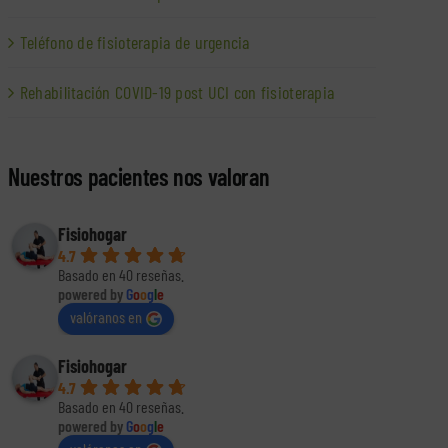
Teléfono de fisioterapia de urgencia
Rehabilitación COVID-19 post UCI con fisioterapia
Nuestros pacientes nos valoran
Fisiohogar
4.7
Basado en 40 reseñas.
powered by
G
o
o
g
l
e
valóranos en
Fisiohogar
4.7
Basado en 40 reseñas.
powered by
G
o
o
g
l
e