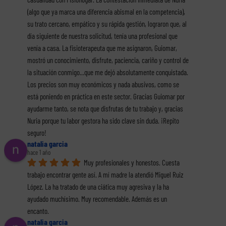
(algo que ya marca una diferencia abismal en la competencia), 
su trato cercano, empático y su rápida gestión, lograron que, al 
día siguiente de nuestra solicitud, tenía una profesional que 
venía a casa. La fisioterapeuta que me asignaron, Guiomar, 
mostró un conocimiento, disfrute, paciencia, cariño y control de 
la situación conmigo...que me dejó absolutamente conquistada. 
Los precios son muy económicos y nada abusivos, como se 
está poniendo en práctica en este sector. Gracias Guiomar por 
ayudarme tanto, se nota que disfrutas de tu trabajo y, gracias 
Nuria porque tu labor gestora ha sido clave sin duda. ¡Repito 
seguro!
natalia garcia
hace 1 año
Muy profesionales y honestos. Cuesta 
trabajo encontrar gente así. A mí madre la atendió Miguel Ruiz 
López. La ha tratado de una ciática muy agresiva y la ha 
ayudado muchísimo. Muy recomendable. Además es un 
encanto.
natalia garcia