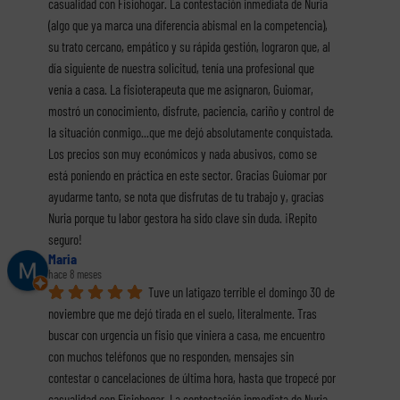
casualidad con Fisiohogar. La contestación inmediata de Nuria 
(algo que ya marca una diferencia abismal en la competencia), 
su trato cercano, empático y su rápida gestión, lograron que, al 
día siguiente de nuestra solicitud, tenía una profesional que 
venía a casa. La fisioterapeuta que me asignaron, Guiomar, 
mostró un conocimiento, disfrute, paciencia, cariño y control de 
la situación conmigo...que me dejó absolutamente conquistada. 
Los precios son muy económicos y nada abusivos, como se 
está poniendo en práctica en este sector. Gracias Guiomar por 
ayudarme tanto, se nota que disfrutas de tu trabajo y, gracias 
Nuria porque tu labor gestora ha sido clave sin duda. ¡Repito 
seguro!
Maria
hace 8 meses
Tuve un latigazo terrible el domingo 30 de 
noviembre que me dejó tirada en el suelo, literalmente. Tras 
buscar con urgencia un fisio que viniera a casa, me encuentro 
con muchos teléfonos que no responden, mensajes sin 
contestar o cancelaciones de última hora, hasta que tropecé por 
casualidad con Fisiohogar. La contestación inmediata de Nuria 