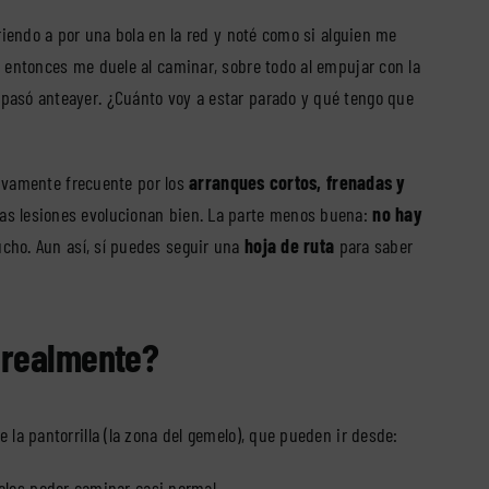
riendo a por una bola en la red y noté como si alguien me
e entonces me duele al caminar, sobre todo al empujar con la
pasó anteayer. ¿Cuánto voy a estar parado y qué tengo que
ativamente frecuente por los
arranques cortos, frenadas y
tas lesiones evolucionan bien. La parte menos buena:
no hay
ucho. Aun así, sí puedes seguir una
hoja de ruta
para saber
 realmente?
 la pantorrilla (la zona del gemelo), que pueden ir desde:
ueles poder caminar casi normal.