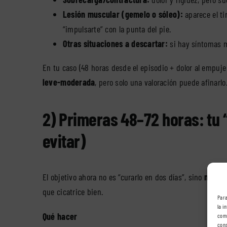
Lesión muscular (gemelo o sóleo):
aparece el ti
“impulsarte” con la punta del pie.
Otras situaciones a descartar:
si hay síntomas m
En tu caso (48 horas desde el episodio + dolor al empu
leve-moderada
, pero solo una valoración puede afinarlo
2) Primeras 48–72 horas: tu 
evitar)
El objetivo ahora no es “curarlo en dos días”, sino
no em
que cicatrice bien.
Para
la i
Qué hacer
comp
cons