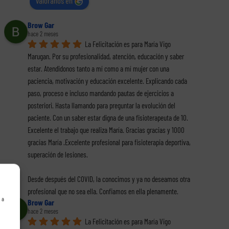
valóranos en
Brow Gar
hace 2 meses
La Felicitación es para María Vigo 
Marugan. Por su profesionalidad, atención, educación y saber 
estar. Atendidonos tanto a mí como a mí mujer con una 
paciencia, motivación y educación excelente. Explicando cada 
paso, proceso e incluso mandando pautas de ejercicios a 
posteriori. Hasta llamando para preguntar la evolución del 
paciente. Con un saber estar digna de una fisioterapeuta de 10. 
Excelente el trabajo que realiza María. Gracias gracias y 1000 
gracias María .Excelente profesional para fisioterapia deportiva, 
superación de lesiones.
Desde después del COVID, la conocimos y ya no deseamos otra 
profesional que no sea ella. Confiamos en ella plenamente.
 a
Brow Gar
hace 2 meses
La Felicitación es para María Vigo 