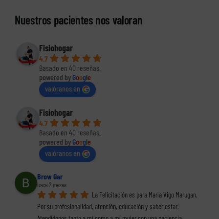
Nuestros pacientes nos valoran
Fisiohogar
4.7
Basado en 40 reseñas.
powered by
G
o
o
g
l
e
valóranos en
Fisiohogar
4.7
Basado en 40 reseñas.
powered by
G
o
o
g
l
e
valóranos en
Brow Gar
hace 2 meses
La Felicitación es para María Vigo Marugan. 
Por su profesionalidad, atención, educación y saber estar. 
Atendidonos tanto a mí como a mí mujer con una paciencia, 