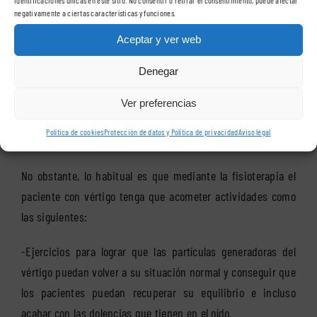
negativamente a ciertas características y funciones.
en
Fisiohogar
, podemos establecer que está indicada para
llevarse a cabo en pacientes en los que el vértigo esté
Aceptar y ver web
producido por situaciones tales como falta de movilidad en
Denegar
la columna o bien compresiones de tipo vascular, entre
otras. En ese caso, los expertos establecerán sesiones de
Ver preferencias
trabajo en base a la situación de aquellos, a su edad, a su
Política de cookies
Protección de datos y Política de privacidad
Aviso legal
estado físico y a los síntomas que sufran.
No obstante, lo habitual es que mediante la fisioterapia el
paciente con vértigo tenga que acometer actividades como
las siguientes:
-Ejercicios para lograr que las partículas generadoras del
vértigo puedan volver a su situación normal y conseguir que
los pacientes puedan recuperar su equilibrio e incluso
acabar con las dolencias que tienen en el oído.