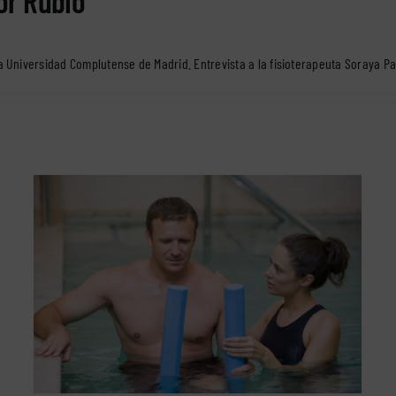
or Rubio
la Universidad Complutense de Madrid.
Entrevista a la fisioterapeuta Soraya P
Neumotorax y derrame pleural
rehabilitación fisioterapéutica