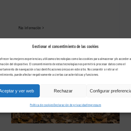
Más información
Gestionar el consentimiento de las cookies
ofrecer las mejores experiencias, utilizamos tecnologías como las cookies para almacenar y/o acceder a
mación del dispositivo. El consentimiento de estas tecnologías nos permitirá procesar datos como el
rtamiento de navegación o las identificaciones únicas en este sitio. No consentir o retirar el
ntimiento, puede afectar negativamente a ciertas características y funciones.
Fisioterapia a domicilio, ¿en qué
Aceptar y ver web
Rechazar
Configurar preferenci
casos?
Fisioterapia a domicilio
Política de cookies
Declaración de privacidad
Impressum