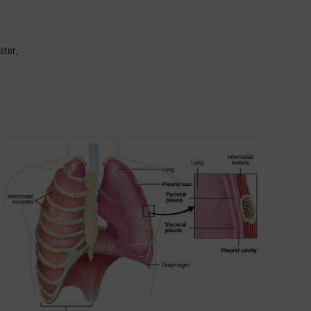
astor
.