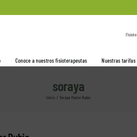
Fisiot
o
Conoce a nuestros fisioterapeutas
Nuestras tarifas
soraya
Inicio
Soraya Pastor Rubio