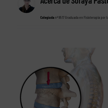
Acerca de
Soraya Past
Colegiada
nº 9517 Graduada en Fisioterapia por 
¿Natación o fisioterapia en el agua?
rehabilitación fisioterapéutica