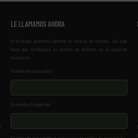
LE LLAMAMOS AHORA
Si lo desea, podemos llamarle en horario de servicio. Tan sólo
tiene que facilitarnos su número de teléfono en el siguiente
formulario.
Su teléfono (requerido)
Su nombre (requerido)
l
a
Es obligado que acepte el
aviso legal
y la
política de privacidad y