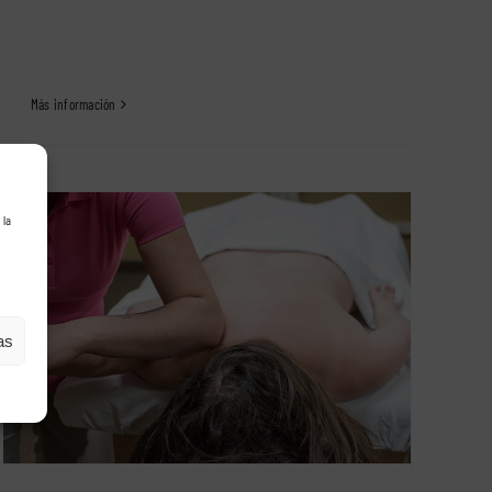
Más información
 la
as