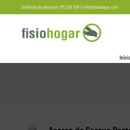
Saltar
Teléfonos de atención:
615 358 759
|
info@fisiohogar.com
al
contenido
Inici