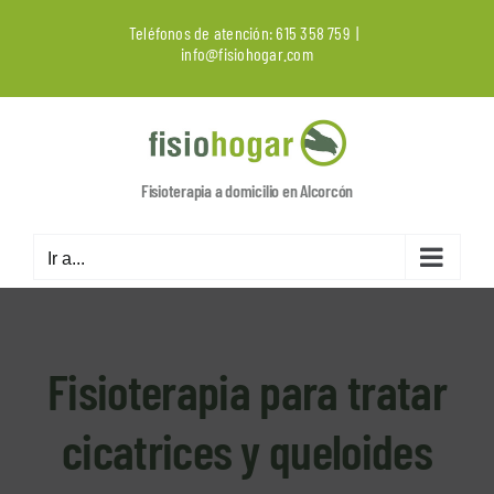
Saltar
Teléfonos de atención:
615 358 759
|
al
info@fisiohogar.com
contenido
Fisioterapia a domicilio en Alcorcón
Ir a...
Fisioterapia para tratar
cicatrices y queloides