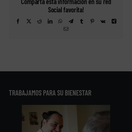
Comparta esta información en su red
Social favorita!
Facebook
X
Reddit
LinkedIn
WhatsApp
Telegram
Tumblr
Pinterest
Vk
Xing
Correo
electrónico
TRABAJAMOS PARA SU BIENESTAR