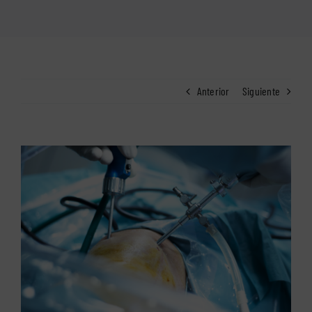
Anterior
Siguiente
Ver
imagen
más
grande