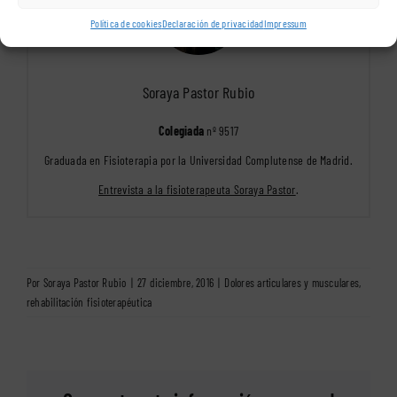
Política de cookies
Declaración de privacidad
Impressum
Soraya Pastor Rubio
Colegiada
nº 9517
Graduada en Fisioterapia por la Universidad Complutense de Madrid.
Entrevista a la fisioterapeuta Soraya Pastor
.
Por
Soraya Pastor Rubio
|
27 diciembre, 2016
|
Dolores articulares y musculares
,
rehabilitación fisioterapéutica