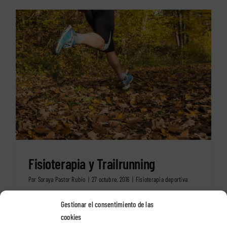
Fisioterapia y Trailrunning
Por
Soraya Pastor Rubio
|
27 octubre, 2016
|
Fisioterapia deportiva
Gestionar el consentimiento de las
¿QUE ES ESO DEL TRAILRUNNING? En los últimos años el
cookies