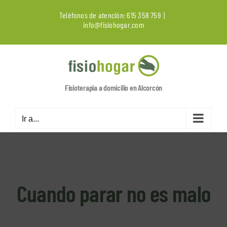
Saltar
Teléfonos de atención:
615 358 759
|
al
info@fisiohogar.com
contenido
Fisioterapia a domicilio en Alcorcón
Ir a...
Cuando parar no es malo