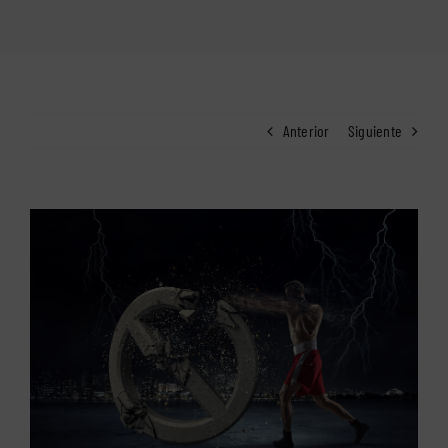
Anterior
Siguiente
Ver
imagen
más
grande