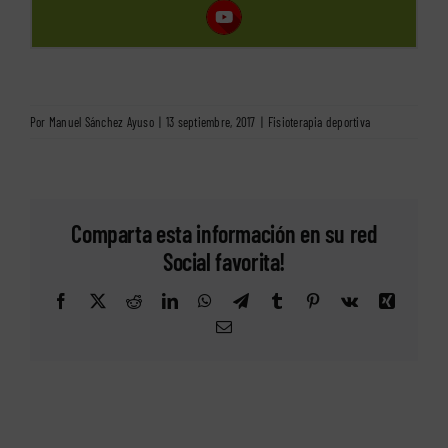
Por
Manuel Sánchez Ayuso
|
13 septiembre, 2017
|
Fisioterapia deportiva
Comparta esta información en su red
Social favorita!
Facebook
X
Reddit
LinkedIn
WhatsApp
Telegram
Tumblr
Pinterest
Vk
Xing
Correo
electrónico