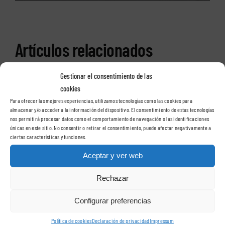
Artículos relacionados
Gestionar el consentimiento de las
cookies
Para ofrecer las mejores experiencias, utilizamos tecnologías como las cookies para
almacenar y/o acceder a la información del dispositivo. El consentimiento de estas tecnologías
nos permitirá procesar datos como el comportamiento de navegación o las identificaciones
únicas en este sitio. No consentir o retirar el consentimiento, puede afectar negativamente a
ciertas características y funciones.
El fisioterapeuta
¿Qué es eso de la
Aceptar y ver web
responde: ¿tiene
punción seca?
relación mi dolor
Rechazar
12 diciembre, 2017
|
0 Comments
lumbar con el suelo
Configurar preferencias
pélvico?
9 octubre, 2019
Política de cookies
Declaración de privacidad
Impressum