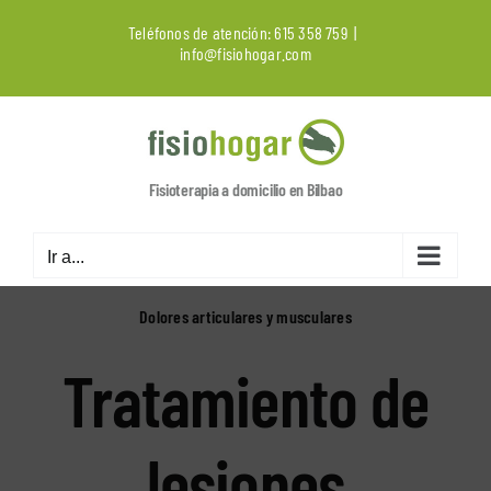
Saltar
Teléfonos de atención:
615 358 759
|
al
info@fisiohogar.com
contenido
Fisioterapia a domicilio en Bilbao
Ir a...
Dolores articulares y musculares
Tratamiento de
lesiones