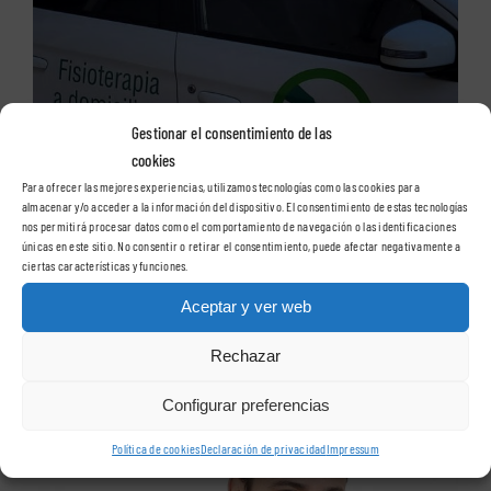
Gestionar el consentimiento de las
cookies
Para ofrecer las mejores experiencias, utilizamos tecnologías como las cookies para
almacenar y/o acceder a la información del dispositivo. El consentimiento de estas tecnologías
nos permitirá procesar datos como el comportamiento de navegación o las identificaciones
únicas en este sitio. No consentir o retirar el consentimiento, puede afectar negativamente a
ciertas características y funciones.
Aceptar y ver web
Rechazar
Especialidades
Configurar preferencias
Política de cookies
Declaración de privacidad
Impressum