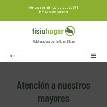
Saltar
Teléfonos de atención:
615 358 759
|
al
info@fisiohogar.com
contenido
Fisioterapia a domicilio en Bilbao
Ir a...
Atención a nuestros
mayores