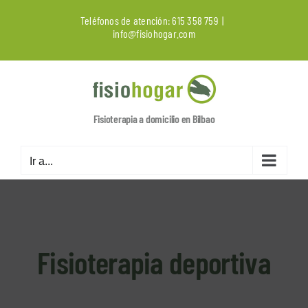
Saltar
Teléfonos de atención:
615 358 759
|
al
info@fisiohogar.com
contenido
Fisioterapia a domicilio en Bilbao
Ir a...
Fisioterapia deportiva