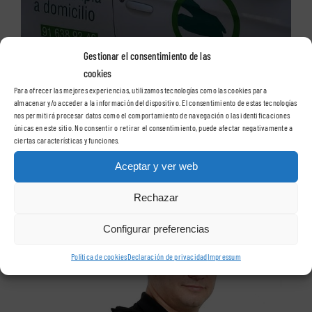
Gestionar el consentimiento de las
cookies
Para ofrecer las mejores experiencias, utilizamos tecnologías como las cookies para
almacenar y/o acceder a la información del dispositivo. El consentimiento de estas tecnologías
nos permitirá procesar datos como el comportamiento de navegación o las identificaciones
únicas en este sitio. No consentir o retirar el consentimiento, puede afectar negativamente a
ciertas características y funciones.
Aceptar y ver web
Especialidades
Rechazar
Configurar preferencias
Política de cookies
Declaración de privacidad
Impressum