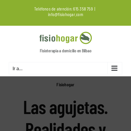
Saltar
Teléfonos de atención:
615 358 759
|
al
info@fisiohogar.com
contenido
Fisioterapia a domicilio en Bilbao
Ir a...
Fisiohogar
Las agujetas.
Realidades y