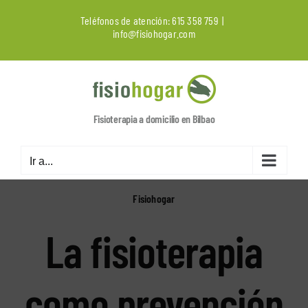
Saltar
Teléfonos de atención:
615 358 759
|
al
info@fisiohogar.com
contenido
Fisioterapia a domicilio en Bilbao
Ir a...
Fisiohogar
La fisioterapia
como prevención