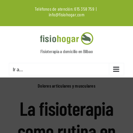
Saltar
Teléfonos de atención:
615 358 759
|
al
info@fisiohogar.com
contenido
Fisioterapia a domicilio en Bilbao
Ir a...
Dolores articulares y musculares
La fisioterapia
como rutina en