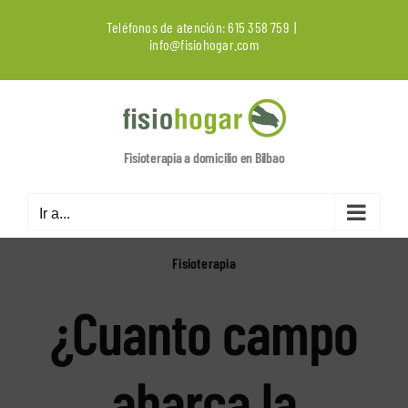
Saltar
Teléfonos de atención:
615 358 759
|
al
info@fisiohogar.com
contenido
Fisioterapia a domicilio en Bilbao
Ir a...
Fisioterapia
¿Cuanto campo
abarca la