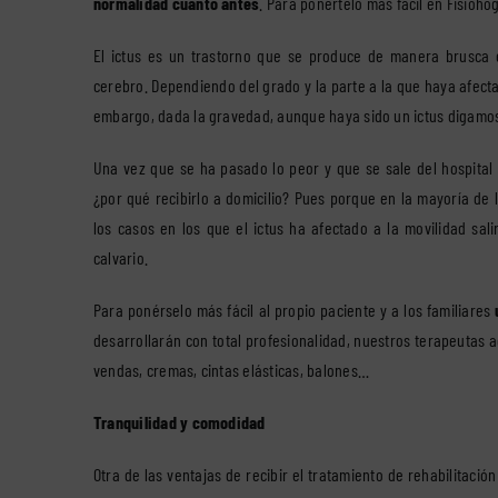
normalidad cuanto antes
. Para ponértelo más fácil en Fisioho
El ictus es un trastorno que se produce de manera brusca 
cerebro. Dependiendo del grado y la parte a la que haya afec
embargo, dada la gravedad, aunque haya sido un ictus digamos
Una vez que se ha pasado lo peor y que se sale del hospital 
¿por qué recibirlo a domicilio? Pues porque en la mayoría de
los casos en los que el ictus ha afectado a la movilidad sal
calvario.
Para ponérselo más fácil al propio paciente y a los familiares
u
desarrollarán con total profesionalidad, nuestros terapeutas 
vendas, cremas, cintas elásticas, balones…
Tranquilidad y comodidad
Otra de las ventajas de recibir el tratamiento de rehabilitació