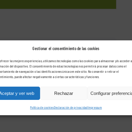
Categories:
Fisioterapia neurológica
Gestionar el consentimiento de las cookies
ofrecer las mejores experiencias, utilizamos tecnologías como las cookies para almacenar y/o acceder a
mación del dispositivo. El consentimiento de estas tecnologías nos permitirá procesar datos como el
rtamiento de navegación o las identificaciones únicas en este sitio. No consentir o retirar el
ntimiento, puede afectar negativamente a ciertas características y funciones.
Aceptar y ver web
Rechazar
Configurar preferenci
Política de cookies
Declaración de privacidad
Impressum