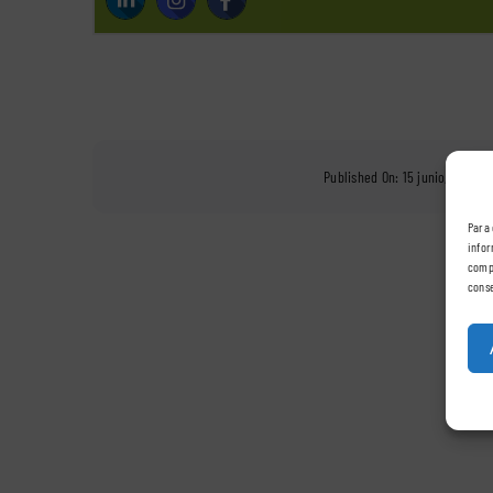
Published On: 15 junio, 2016
/
Para 
infor
compo
conse