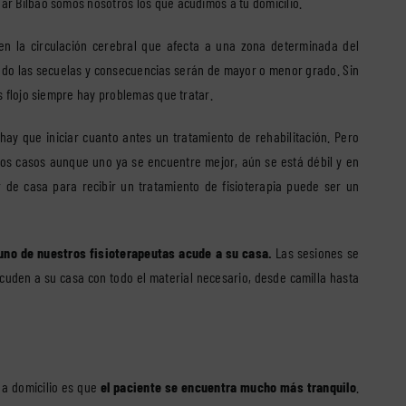
gar Bilbao somos nosotros los que acudimos a tu domicilio.
en la circulación cerebral que afecta a una zona determinada del
tado las secuelas y consecuencias serán de mayor o menor grado. Sin
 flojo siempre hay problemas que tratar.
hay que iniciar cuanto antes un tratamiento de rehabilitación. Pero
 los casos aunque uno ya se encuentre mejor, aún se está débil y en
ir de casa para recibir un tratamiento de fisioterapia puede ser un
no de nuestros fisioterapeutas acude a su casa.
Las sesiones se
acuden a su casa con todo el material necesario, desde camilla hasta
n a domicilio es que
el paciente se encuentra mucho más tranquilo
.