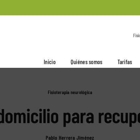
Fisi
Inicio
Quiénes somos
Tarifas
Fisioterapia neurológica
domicilio para recup
Pablo Herrera Jiménez