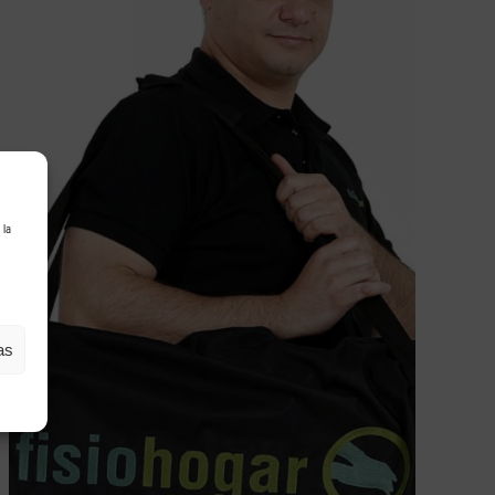
 la
as