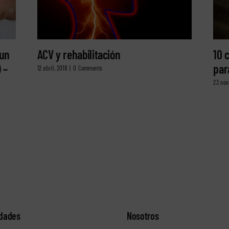
 un
ACV y rehabilitación
10 
 –
par
12 abril, 2018
|
0 Comments
23 nov
idades
Nosotros