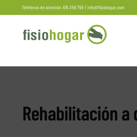
Saltar
Teléfonos de atención:
615 358 759
|
info@fisiohogar.com
al
contenido
Rehabilitación a 