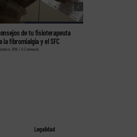
consejos de tu fisioterapeuta
Parkinson, trat
a la fibromialgia y el SFC
fisioterapéutico
iembre, 2016
|
0 Comments
21 septiembre, 2016
|
0 Com
Legalidad