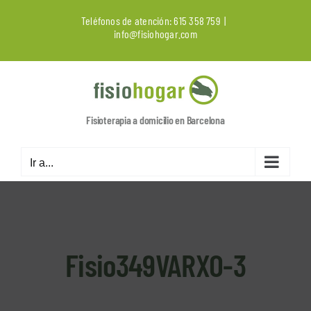
Saltar
Teléfonos de atención:
615 358 759
|
al
info@fisiohogar.com
contenido
Fisioterapia a domicilio en Barcelona
Ir a...
Fisio349VARXO-3