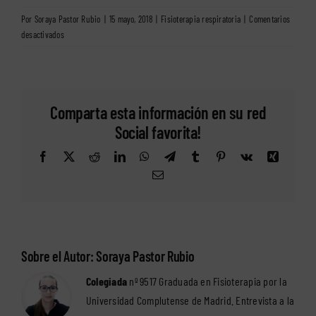
Por
Soraya Pastor Rubio
|
15 mayo, 2018
|
Fisioterapia respiratoria
|
Comentarios
en
desactivados
Los
mocos
de
los
Comparta esta información en su red
bebés
ya
Social favorita!
no
Facebook
X
Reddit
LinkedIn
WhatsApp
Telegram
Tumblr
Pinterest
Vk
Xing
son
un
Correo
electrónico
problema
con
la
fisioterapia.
Sobre el Autor:
Soraya Pastor Rubio
Colegiada
nº 9517 Graduada en Fisioterapia por la
Universidad Complutense de Madrid.
Entrevista a la