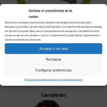
Gestionar el consentimiento de las
cookies
Para ofrecer las mejores experiencias, utilizamos tecnologías como las cookies para
almacenar y/o acceder a la información del dispositivo. El consentimiento de estas tecnologías
nos permitirá procesar datos como el comportamiento de navegación o las identificaciones
únicas en este sitio. No consentir o retirar el consentimiento, puede afectar negativamente a
ciertas características y funciones.
La fisioterapia en su domicilio.
Aceptar y ver web
Somos fisioterapeutas colegiados que te ofrecemos el servicio de
Rechazar
fisioterapia a domicilio en la ciudad de Sevilla, y en poblaciones
Configurar preferencias
cercanas. Nos desplazamos con todo el material necesario.
Política de cookies
Declaración de privacidad
Impressum
Especialidades