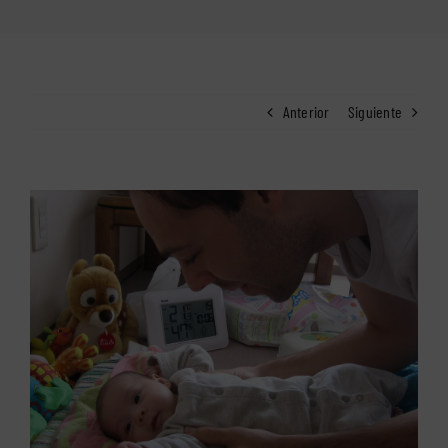
Anterior
Siguiente
Ver
imagen
más
grande