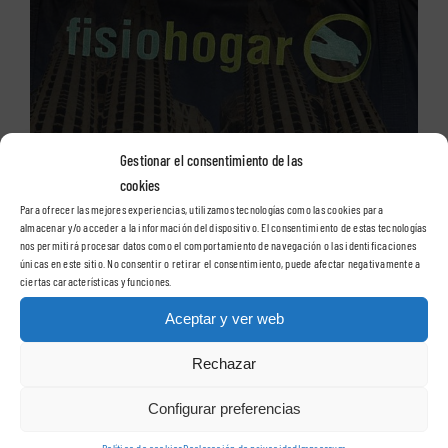
Gestionar el consentimiento de las
cookies
Para ofrecer las mejores experiencias, utilizamos tecnologías como las cookies para
almacenar y/o acceder a la información del dispositivo. El consentimiento de estas tecnologías
nos permitirá procesar datos como el comportamiento de navegación o las identificaciones
únicas en este sitio. No consentir o retirar el consentimiento, puede afectar negativamente a
ciertas características y funciones.
Aceptar y ver web
Rechazar
Fisioterapia en enfermedades musculares y articulares
Configurar preferencias
Fisioterapia en personas de la tercera edad
Política de cookies
Declaración de privacidad
Impressum