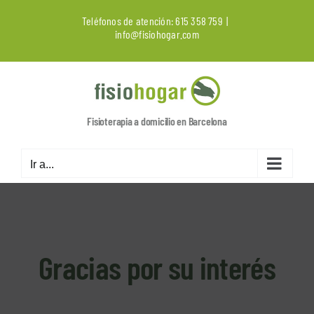
Saltar
Teléfonos de atención:
615 358 759
|
al
info@fisiohogar.com
contenido
Fisioterapia a domicilio en Barcelona
Ir a...
Gracias por su interés