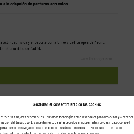
ón o la adopción de posturas correctas.
la Actividad Física y el Deporte por la Universidad Europea de Madrid.
de la Comunidad de Madrid.
www.fisiohogar.com
Gestionar el consentimiento de las cookies
 ofrecer las mejores experiencias, utilizamos tecnologías como las cookies para almacenar y/o acceder 
rmación del dispositivo. El consentimiento de estas tecnologías nos permitirá procesar datos como el
Categories:
Fisioterapia neurológica
ortamiento de navegación o las identificaciones únicas en este sitio. No consentir o retirar el
entimiento, puede afectar negativamente a ciertas características y funciones.