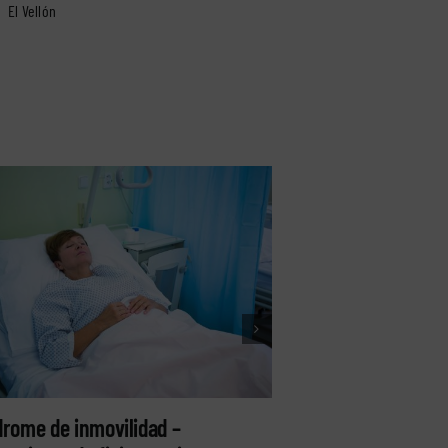
El Vellón
drome de inmovilidad –
Atrofia de Sudec