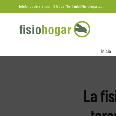
Saltar
Teléfonos de atención:
615 358 759
|
info@fisiohogar.com
al
contenido
Inicio
La fi
tera