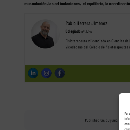
musculación, las articulaciones, el equilibrio, la coordinaci
Pablo Herrera Jiménez
Colegiado
nº 3.147
Fisioterapeuta y licenciado en Ciencias de 
Vicedecano del Colegio de fisioterapeutas 
Para
info
Published On: 30 junio, 2016
/
comp
cons