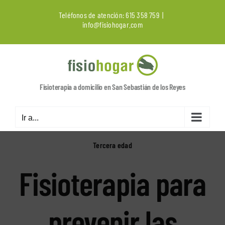
Saltar
Teléfonos de atención:
615 358 759
|
al
info@fisiohogar.com
contenido
Fisioterapia a domicilio en San Sebastián de los Reyes
Ir a...
Tercera edad
Fisioterapia para
prevenir las