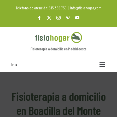
Saltar
Teléfono de atención:
615 358 759
|
info@fisiohogar.com
al
contenido
Facebook
X
Instagram
Pinterest
YouTube
Fisioterapia a domicilio en Madrid oeste
Ir a...
Fisioterapia a domicilio
en Boadilla del Monte