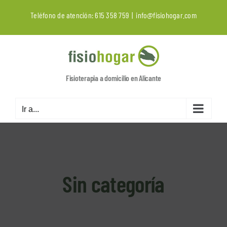
Saltar
Teléfono de atención:
615 358 759
|
info@fisiohogar.com
al
contenido
Fisioterapia a domicilio en Alicante
Ir a...
Sin categoría