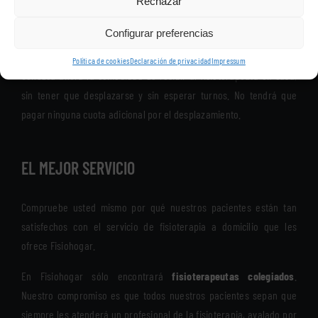
Rechazar
Nos desplazamos a su domicilio
con todo el material necesario
Configurar preferencias
para una sesión de fisioterapia.
Política de cookies
Declaración de privacidad
Impressum
Conozca ahora la comodidad de recibir al fisioterapeuta en casa,
sin tener que desplazarse y sin esperar turnos. No tendrá que
pagar ninguna cuota adicional por el desplazamiento.
EL MEJOR SERVICIO
Compruebe usted mismo por qué nuestros pacientes están tan
satisfechos con el servicio de fisioterapia a domicilio que les
ofrece Fisiohogar.
En Fisiohogar sólo encontrará
fisioterapeutas colegiados
.
Nuestro compromiso es que todos nuestros pacientes sepan que
siempre les atenderá un profesional de la fisioterapia, avalado por