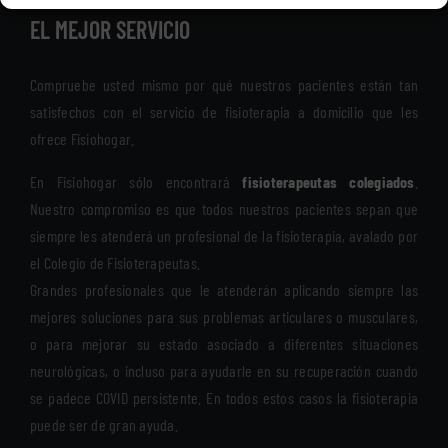
EL MEJOR SERVICIO
Compruebe usted mismo por qué nuestros pacientes están tan
satisfechos con el servicio de fisioterapia a domicilio que les
ofrece Fisiohogar.
En Fisiohogar sólo encontrará
fisioterapeutas colegiados
.
Nuestro compromiso es que todos nuestros pacientes sepan que
siempre les atenderá un profesional de la fisioterapia, avalado por
el Colegio de Fisioterapeutas.
Grandes profesionales que le atenderán aplicando siempre las
mejores soluciones para sus problemas articulares o musculares,
o para mejorar su estado asociado a diferentes situaciones
neurológicas, o incluso para ayudarle en su recuperación cuando
se padece COVID persistente. En todos estos casos la fisioterapia
puede ser de gran ayuda.