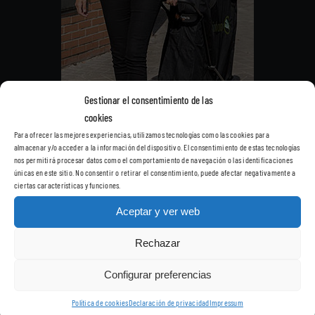
Gestionar el consentimiento de las
cookies
Para ofrecer las mejores experiencias, utilizamos tecnologías como las cookies para
almacenar y/o acceder a la información del dispositivo. El consentimiento de estas tecnologías
nos permitirá procesar datos como el comportamiento de navegación o las identificaciones
únicas en este sitio. No consentir o retirar el consentimiento, puede afectar negativamente a
ciertas características y funciones.
Nos desplazamos a su domicilio
con todo el material necesario
Aceptar y ver web
para una sesión de fisioterapia.
Rechazar
Conozca ahora la comodidad de recibir al fisioterapeuta en casa,
sin tener que desplazarse y sin esperar turnos. No tendrá que
Configurar preferencias
pagar ninguna cuota adicional por el desplazamiento.
Política de cookies
Declaración de privacidad
Impressum