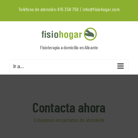
Saltar
Teléfono de atención:
615 358 759
|
info@fisiohogar.com
al
contenido
Fisioterapia a domicilio en Alicante
Ir a...
Contacta ahora
Estaremos encantados de atenderle