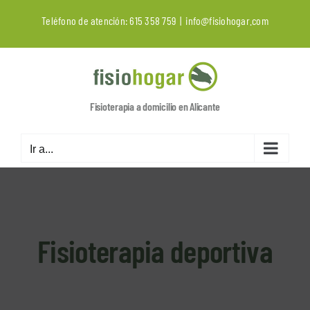
Saltar
Teléfono de atención:
615 358 759
|
info@fisiohogar.com
al
contenido
Fisioterapia a domicilio en Alicante
Ir a...
Fisioterapia deportiva