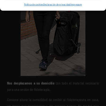
Política de cookies
Declaración de privacidad
Impressum
Nos desplazamos a su domicilio
con todo el material necesario
para una sesión de fisioterapia.
Conozca ahora la comodidad de recibir al fisioterapeuta en casa,
sin tener que desplazarse y sin esperar turnos. No tendrá que