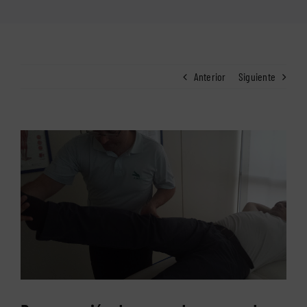
Anterior
Siguiente
Ver
imagen
más
grande