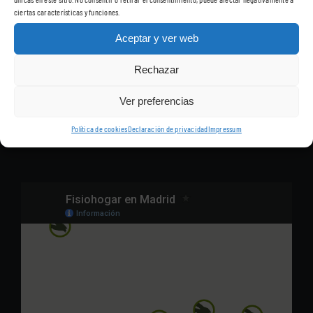
ciertas características y funciones.
Aceptar y ver web
Disponemos del mejor grupo de fisioterapeutas que le atenderán
en su domicilio con todas las garantías del mejor servicio.
Rechazar
Nuestros fisioterapeutas se desplazarán a su domicilio, de
Ver preferencias
cualquiera de los barrios de Madrid, para ofrecerle las sesiones de
Política de cookies
Declaración de privacidad
Impressum
fisioterapia, sin que tenga que desplazarse a una clínica.