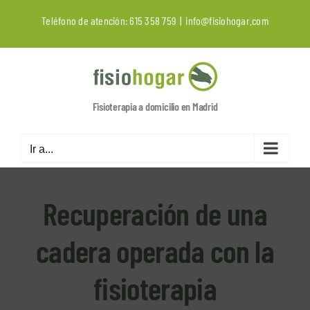
Saltar
Teléfono de atención:
615 358 759
|
info@fisiohogar.com
al
contenido
Fisioterapia a domicilio en Madrid
Ir a...
Recuperación de una
cadera operada con la
fisioterapia