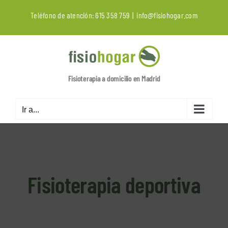
Saltar
Teléfono de atención:
615 358 759
|
info@fisiohogar.com
al
contenido
Fisioterapia a domicilio en Madrid
Ir a...
Fisioterapia deportiva