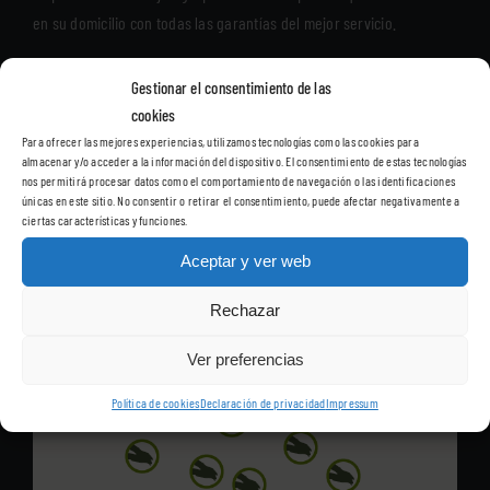
en su domicilio con todas las garantías del mejor servicio.
Nuestros fisioterapeutas se desplazarán a su domicilio, de
Gestionar el consentimiento de las
cualquiera de los barrios de Madrid, para ofrecerle las sesiones de
cookies
fisioterapia, sin que tenga que desplazarse a una clínica.
Para ofrecer las mejores experiencias, utilizamos tecnologías como las cookies para
almacenar y/o acceder a la información del dispositivo. El consentimiento de estas tecnologías
nos permitirá procesar datos como el comportamiento de navegación o las identificaciones
únicas en este sitio. No consentir o retirar el consentimiento, puede afectar negativamente a
ciertas características y funciones.
Aceptar y ver web
Rechazar
Ver preferencias
Política de cookies
Declaración de privacidad
Impressum