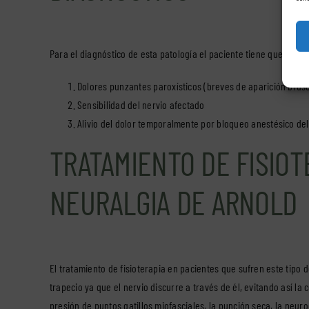
Para el diagnóstico de esta patología el paciente tiene que cumpli
Dolores punzantes paroxísticos (breves de aparición brusca)
Sensibilidad del nervio afectado
Alivio del dolor temporalmente por bloqueo anestésico del
TRATAMIENTO DE FISIOT
NEURALGIA DE ARNOLD
El tratamiento de fisioterapia en pacientes que sufren este tipo 
trapecio ya que el nervio discurre a través de él, evitando así la
presión de puntos gatillos miofasciales, la punción seca, la neur