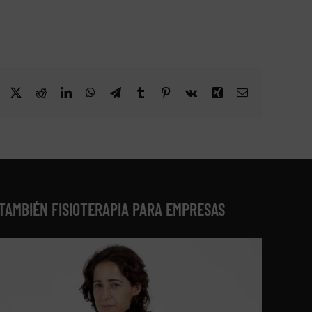
Facebook
X
Reddit
LinkedIn
WhatsApp
Telegram
Tumblr
Pinterest
Vk
Xing
Correo
electrónico
TAMBIÉN FISIOTERAPIA PARA EMPRESAS