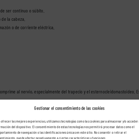
de ser continuo o súbito.
o de la cabeza.
azón o de corriente eléctrica.
prime al nervio, especialmente del trapecio y el esternocleidomastoideo. Es h
Gestionar el consentimiento de las cookies
ropensos a padecerla.
 ofrecer las mejores experiencias, utilizamos tecnologías como las cookies para almacenar y/o acceder 
rmación del dispositivo. El consentimiento de estas tecnologías nos permitirá procesar datos como el
ortamiento de navegación o las identificaciones únicas en este sitio. No consentir o retirar el
entimiento, puede afectar negativamente a ciertas características y funciones.