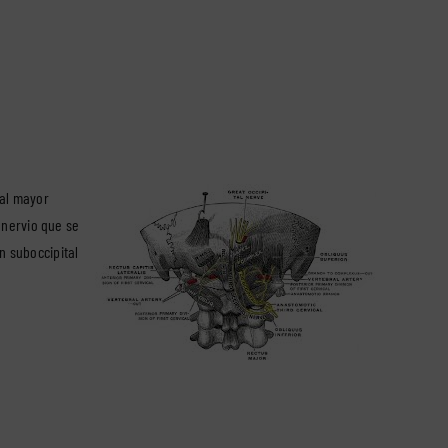
tal mayor
 nervio que se
ón suboccipital