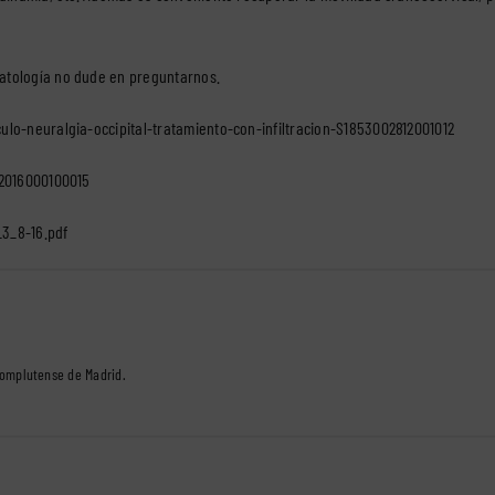
patología no dude en preguntarnos.
ulo-neuralgia-occipital-tratamiento-con-infiltracion-S1853002812001012
X2016000100015
3_8-16.pdf
Complutense de Madrid.