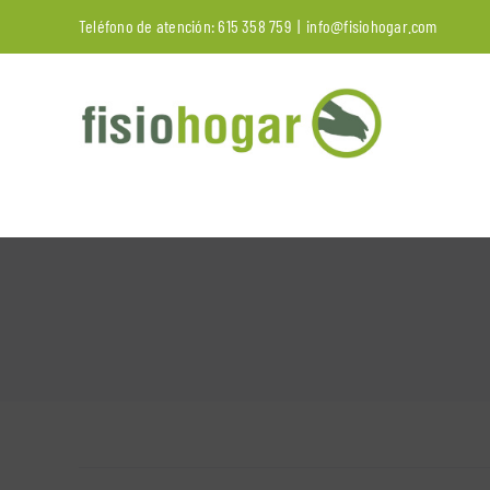
Saltar
Teléfono de atención:
615 358 759
|
info@fisiohogar.com
al
contenido