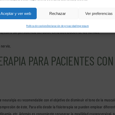
Aceptar y ver web
Rechazar
Ver preferencias
r los siguientes criterios de la International Headache Society (IHS):
Política de cookies
Declaración de privacidad
Impressum
 con o sin persistencia del dolor, en la distribución de los nervios.
 nervio.
ERAPIA PARA PACIENTES CON
de neuralgia es recomendable con el objetivo de disminuir el tono de la muscul
 compresión de éste. Para ello desde la fisioterapia se pueden emplear diferent
odinamia, etc. Además es conveniente recuperar la movilidad craneocervical, pa