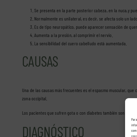
Se presenta en la parte posterior cabeza, en la nuca,y pue
Normalmente es unilateral, es decir, se afecta solo un lad
Es de tipo neuropático, puede aparecer sensación de quem
Aumenta a la presión, al comprimir el nervio.
La sensibilidad del cuero cabelludo está aumentada.
CAUSAS
Una de las causas más frecuentes es el espasmo muscular, que com
zona occipital.
Los pacientes que sufren gota o con diabetes también son más p
Para
info
DIAGNÓSTICO
comp
cons