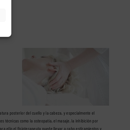
atura posterior del cuello y la cabeza, y especialmente el
es técnicas como la osteopatía, el masaje, la inhibición por
ra ello el fisioterapeuta puede llevar a cabo estiramientos y