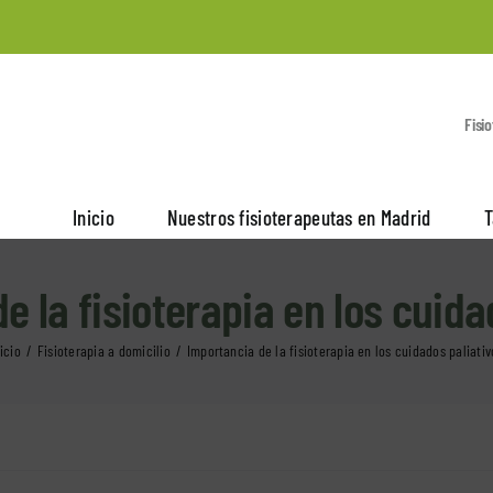
Fisi
Inicio
Nuestros fisioterapeutas en Madrid
T
e la fisioterapia en los cuida
icio
Fisioterapia a domicilio
Importancia de la fisioterapia en los cuidados paliativ