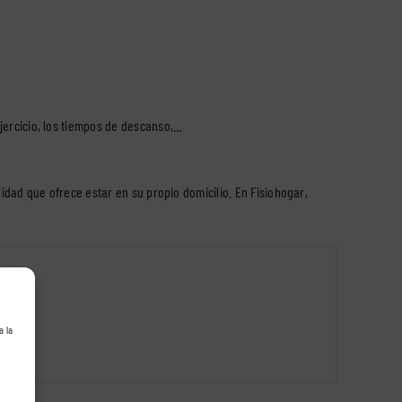
jercicio, los tiempos de descanso,…
idad que ofrece estar en su propio domicilio. En Fisiohogar,
a la