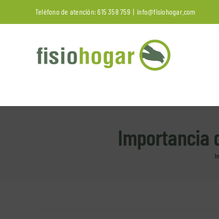
Saltar
Teléfono de atención:
615 358 759
|
info@fisiohogar.com
al
contenido
Importancia d
In