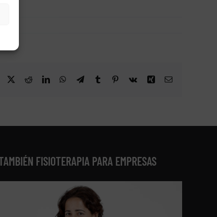
Facebook
X
Reddit
LinkedIn
WhatsApp
Telegram
Tumblr
Pinterest
Vk
Xing
Correo
electrónico
TAMBIÉN FISIOTERAPIA PARA EMPRESAS