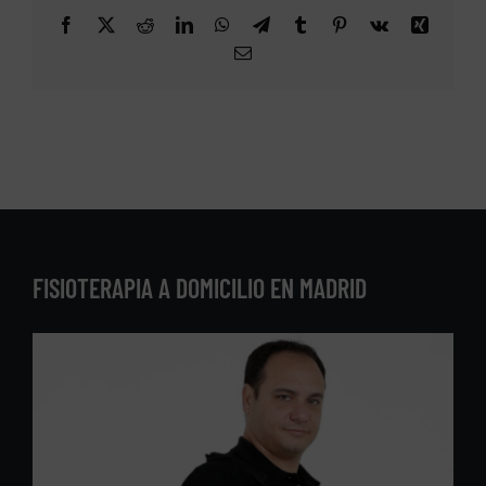
Facebook
X
Reddit
LinkedIn
WhatsApp
Telegram
Tumblr
Pinterest
Vk
Xing
Correo
electrónico
FISIOTERAPIA A DOMICILIO EN MADRID