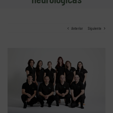
Anterior
Siguiente
Ver
imagen
más
grande