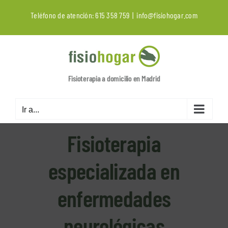
Saltar
Teléfono de atención:
615 358 759
|
info@fisiohogar.com
al
contenido
Fisioterapia a domicilio en Madrid
Ir a...
Fisioterapia
especializada en
enfermedades
neurológicas