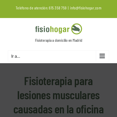
Saltar
Teléfono de atención:
615 358 759
|
info@fisiohogar.com
al
contenido
Fisioterapia a domicilio en Madrid
Ir a...
Fisioterapia para
lesiones musculares
causadas en la oficina