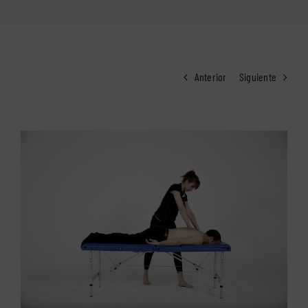
Anterior
Siguiente
Ver
imagen
más
grande