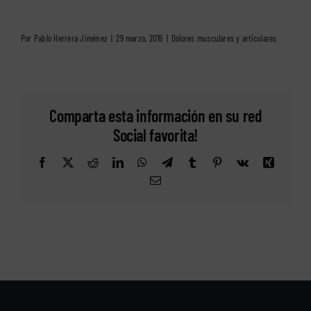
Por
Pablo Herrera Jiménez
|
29 marzo, 2016
|
Dolores musculares y articulares
Comparta esta información en su red
Social favorita!
Facebook
X
Reddit
LinkedIn
WhatsApp
Telegram
Tumblr
Pinterest
Vk
Xing
Correo
electrónico