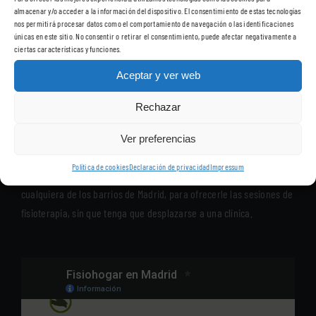
almacenar y/o acceder a la información del dispositivo. El consentimiento de estas tecnologías
nos permitirá procesar datos como el comportamiento de navegación o las identificaciones
únicas en este sitio. No consentir o retirar el consentimiento, puede afectar negativamente a
ciertas características y funciones.
Aceptar y ver web
Rechazar
Disponemos del mejor grupo de fisioterapeutas que le atenderán
Ver preferencias
en su domicilio con todas las garantías del mejor servicio.
Política de cookies
Declaración de privacidad
Impressum
Nuestros fisioterapeutas se desplazarán a su domicilio, de
cualquiera de los barrios de Madrid, para ofrecerle las sesiones de
fisioterapia, sin que tenga que desplazarse a una clínica.