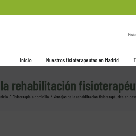
Fisi
Inicio
Nuestros fisioterapeutas en Madrid
T
la rehabilitación fisioterapé
Inicio
Fisioterapia a domicilio
Ventajas de la rehabilitación fisioterapéutica en cas