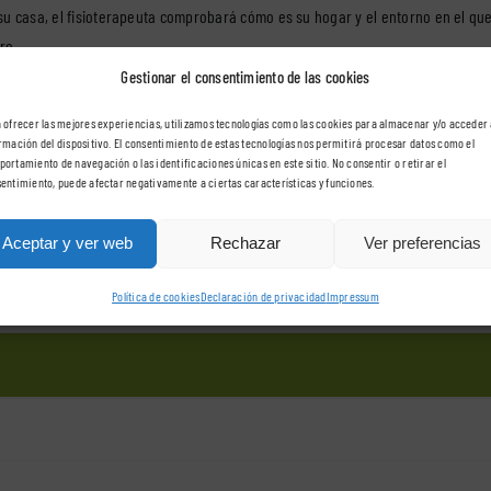
 su casa, el fisioterapeuta comprobará cómo es su hogar y el entorno en el q
ro.
 a domicilio es más cara y en nuestro caso no es así. Lo que buscamos es su
Gestionar el consentimiento de las cookies
vicio competente y de calidad.
 ofrecer las mejores experiencias, utilizamos tecnologías como las cookies para almacenar y/o acceder 
rmación del dispositivo. El consentimiento de estas tecnologías nos permitirá procesar datos como el
ortamiento de navegación o las identificaciones únicas en este sitio. No consentir o retirar el
entimiento, puede afectar negativamente a ciertas características y funciones.
Actividad Física y el Deporte por la Universidad Europea de Madrid.
Aceptar y ver web
Rechazar
Ver preferencias
 la Comunidad de Madrid.
Política de cookies
Declaración de privacidad
Impressum