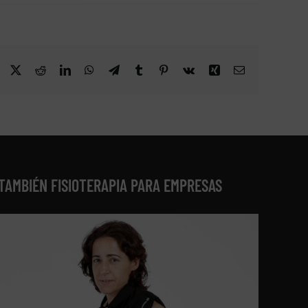
Facebook
X
Reddit
LinkedIn
WhatsApp
Telegram
Tumblr
Pinterest
Vk
Xing
Correo
electrónico
TAMBIÉN FISIOTERAPIA PARA EMPRESAS