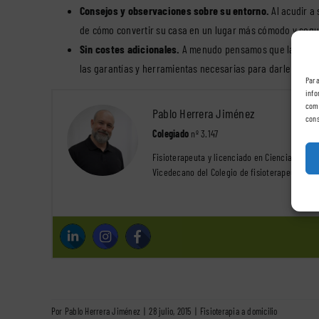
Consejos y observaciones sobre su entorno.
Al acudir a
de cómo convertir su casa en un lugar más cómodo y segu
Sin costes adicionales.
A menudo pensamos que la atención
las garantías y herramientas necesarias para darle un ser
Para
info
comp
Pablo Herrera Jiménez
cons
Colegiado
nº 3.147
Fisioterapeuta y licenciado en Ciencias de la 
Vicedecano del Colegio de fisioterapeutas de
Por
Pablo Herrera Jiménez
|
28 julio, 2015
|
Fisioterapia a domicilio