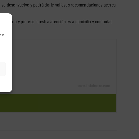
ue se desenvuelve y podrá darle valiosas recomendaciones acerca
 mejoría y por eso nuestra atención es a domicilio y con todas
a la
www.fisiohogar.com