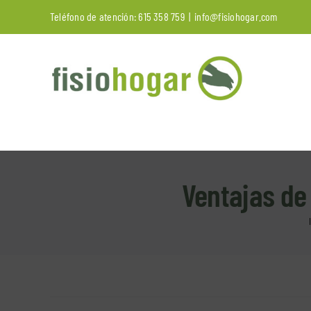
Saltar
Teléfono de atención:
615 358 759
|
info@fisiohogar.com
al
contenido
Ventajas de 