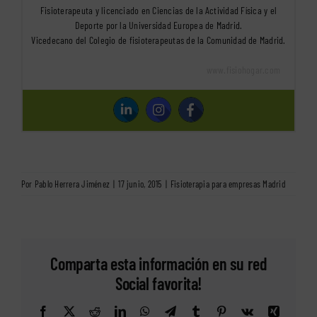
Fisioterapeuta y licenciado en Ciencias de la Actividad Física y el
Deporte por la Universidad Europea de Madrid.
Vicedecano del Colegio de fisioterapeutas de la Comunidad de Madrid.
www.fisiohogar.com
Por
Pablo Herrera Jiménez
|
17 junio, 2015
|
Fisioterapia para empresas Madrid
Comparta esta información en su red
Social favorita!
Facebook
X
Reddit
LinkedIn
WhatsApp
Telegram
Tumblr
Pinterest
Vk
Xing