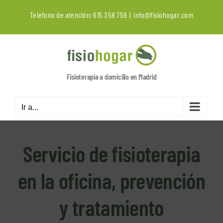
Saltar
Teléfono de atención:
615 358 759
|
info@fisiohogar.com
al
contenido
Fisioterapia a domicilio en Madrid
Ir a...
Servicio de fisioterapia
en la oficina, prevención
y tratamiento