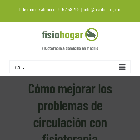
Saltar
Teléfono de atención:
615 358 759
|
info@fisiohogar.com
al
contenido
Fisioterapia a domicilio en Madrid
Ir a...
Cómo mejorar los
problemas de
circulación con
fisioterapia