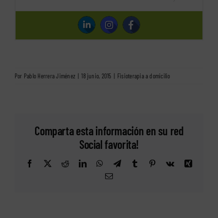
Por
Pablo Herrera Jiménez
|
18 junio, 2015
|
Fisioterapia a domicilio
Comparta esta información en su red
Social favorita!
Facebook
X
Reddit
LinkedIn
WhatsApp
Telegram
Tumblr
Pinterest
Vk
Xing
Correo
electrónico