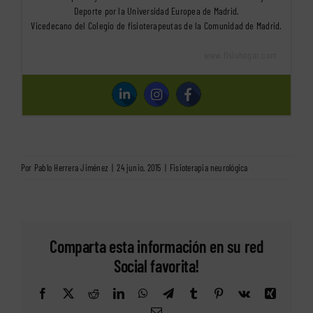
Deporte por la Universidad Europea de Madrid.
Vicedecano del Colegio de fisioterapeutas de la Comunidad de Madrid.
www.fisiohogar.com
Por
Pablo Herrera Jiménez
|
24 junio, 2015
|
Fisioterapia neurológica
Comparta esta información en su red
Social favorita!
Facebook
X
Reddit
LinkedIn
WhatsApp
Telegram
Tumblr
Pinterest
Vk
Xing
Correo