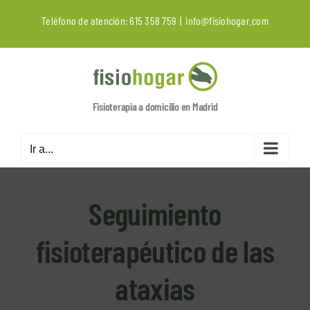
Saltar
Teléfono de atención:
615 358 759
|
info@fisiohogar.com
al
contenido
Fisioterapia a domicilio en Madrid
Ir a...
Seguimiento
fisioterapéutico de las
ataxias