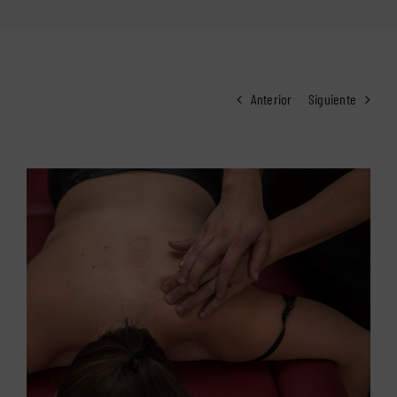
Anterior
Siguiente
Ver
imagen
más
grande