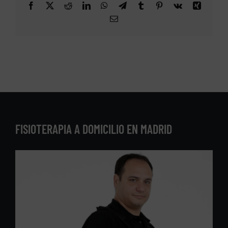
Facebook
X
Reddit
LinkedIn
WhatsApp
Telegram
Tumblr
Pinterest
Vk
Xing
Correo
electrónico
FISIOTERAPIA A DOMICILIO EN MADRID