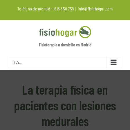
Saltar
Teléfono de atención:
615 358 759
|
info@fisiohogar.com
al
contenido
Fisioterapia a domicilio en Madrid
Ir a...
La terapia física en
pacientes con lesiones
medurales