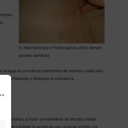
 técnica
as,
Es importante que el fisioterapeuta utilice siempre
guantes sanitarios
on la aguja no se realizan movimientos de entrada y salida sino
s a la inflamación y disminuye la contractura.
a la
 involuntarias, al hacer un movimiento de entrada y salida
ocal para eliminar la sustancias que provocan el dolor y la