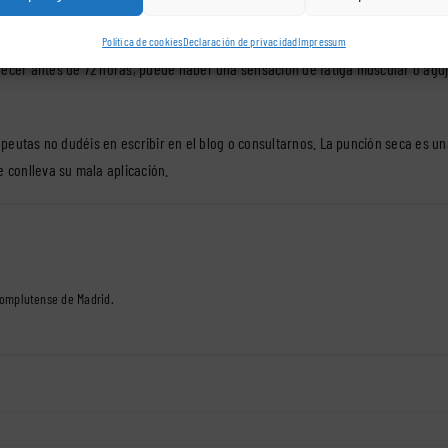
ma nervioso central
Política de cookies
Declaración de privacidad
Impressum
recer antes de 72 horas, puede haber una sensación de fatiga muscular o aguje
apeutas no dudéis en escribir en el blog o
consultarnos.
La punción seca es una
e conlleva su mala aplicación.
Complutense de Madrid.