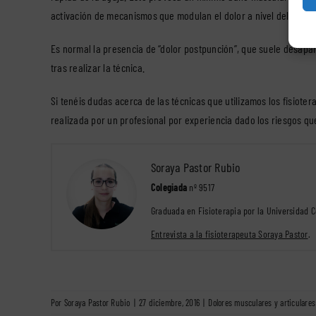
activación de mecanismos que modulan el dolor a nivel del siste
Es normal la presencia de “dolor postpunción”, que suele desapa
tras realizar la técnica.
Si tenéis dudas acerca de las técnicas que utilizamos los fisioter
realizada por un profesional por experiencia dado los riesgos qu
Soraya Pastor Rubio
Colegiada
nº 9517
Graduada en Fisioterapia por la Universidad 
Entrevista a la fisioterapeuta Soraya Pastor
.
Por
Soraya Pastor Rubio
|
27 diciembre, 2016
|
Dolores musculares y articulares