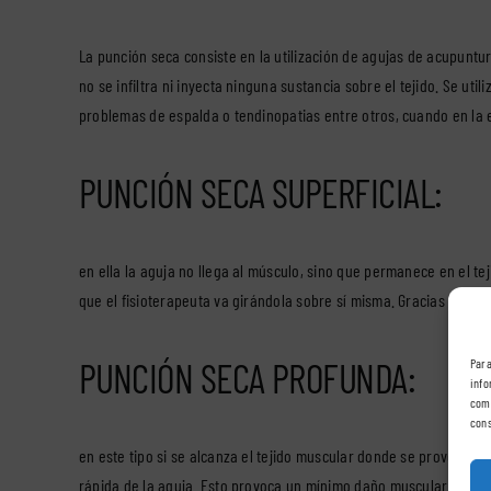
La punción seca consiste en la utilización de agujas de acupuntura
no se infiltra ni inyecta ninguna sustancia sobre el tejido. Se ut
problemas de espalda o tendinopatias entre otros, cuando en la e
PUNCIÓN SECA SUPERFICIAL:
en ella la aguja no llega al músculo, sino que permanece en el t
que el fisioterapeuta va girándola sobre sí misma. Gracias a ella
PUNCIÓN SECA PROFUNDA:
Para
info
comp
cons
en este tipo si se alcanza el tejido muscular donde se provoca u
rápida de la aguja. Esto provoca un mínimo daño muscular y nervi