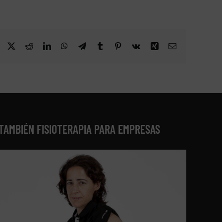
Facebook
X
Reddit
LinkedIn
WhatsApp
Telegram
Tumblr
Pinterest
Vk
Xing
Correo
electrónico
TAMBIÉN FISIOTERAPIA PARA EMPRESAS