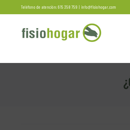
Saltar
Teléfono de atención:
615 358 759
|
info@fisiohogar.com
al
contenido
¿