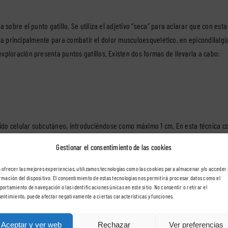
 sobre el punto gatillo. Se utiliza el adjetivo “seca” para aclarar que con esta
iliza principalmente para combatir el dolor musculoesquelético, en epicondilalgi
xploración presenta puntos gatillos. Existen dos formas de llevarla a cabo:
ejido celular subcutáneo, introduciéndose como máximo 1 cm. En esta técnica c
 se consigue una mejora en el tejido conectivo, liberando adherencias asociada
Gestionar el consentimiento de las cookies
 ofrecer las mejores experiencias, utilizamos tecnologías como las cookies para almacenar y/o acceder 
rmación del dispositivo. El consentimiento de estas tecnologías nos permitirá procesar datos como el
ortamiento de navegación o las identificaciones únicas en este sitio. No consentir o retirar el
entimiento, puede afectar negativamente a ciertas características y funciones.
n estímulo sobre la unión nervio-músculo, que provoca pequeñas contracciones
Aceptar y ver web
Rechazar
Ver preferencias
oso que provoca un proceso de regeneración, lo que promueve la circulación l