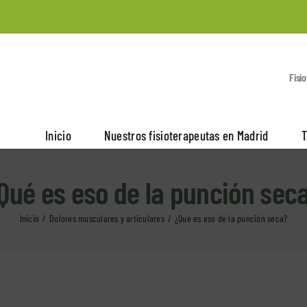
Fisi
Inicio
Nuestros fisioterapeutas en Madrid
T
Qué es eso de la punción sec
Inicio
Dolores musculares y articulares
¿Qué es eso de la punción seca?