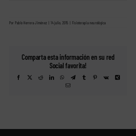
Por
Pablo Herrera Jiménez
|
14 julio, 2015
|
Fisioterapia neurológica
Comparta esta información en su red
Social favorita!
Facebook
X
Reddit
LinkedIn
WhatsApp
Telegram
Tumblr
Pinterest
Vk
Xing
Correo
electrónico