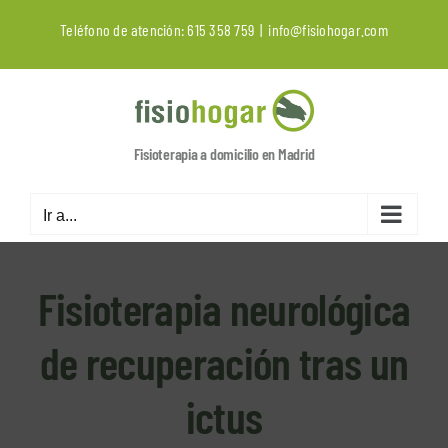
Saltar
Teléfono de atención:
615 358 759
|
info@fisiohogar.com
al
contenido
Fisioterapia a domicilio en Madrid
Ir a...
Fisioterapia neurológica
de recuperación tras un
ictus