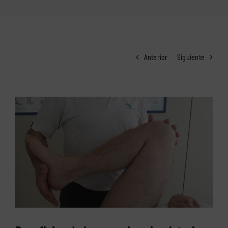
Anterior
Siguiente
Ver
imagen
más
grande