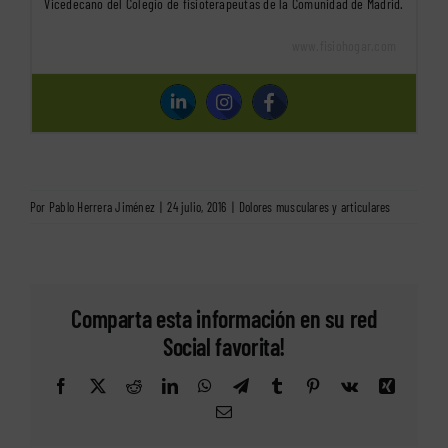
Vicedecano del Colegio de fisioterapeutas de la Comunidad de Madrid.
www.fisiohogar.com
Por
Pablo Herrera Jiménez
|
24 julio, 2016
|
Dolores musculares y articulares
Comparta esta información en su red
Social favorita!
Facebook
X
Reddit
LinkedIn
WhatsApp
Telegram
Tumblr
Pinterest
Vk
Xing
Correo
electrónico