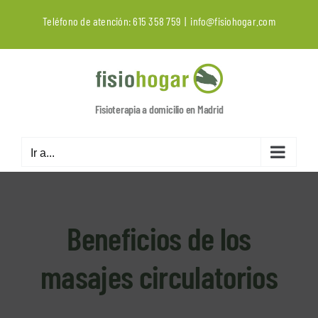
Saltar
Teléfono de atención:
615 358 759
|
info@fisiohogar.com
al
contenido
Fisioterapia a domicilio en Madrid
Ir a...
Beneficios de los
masajes circulatorios