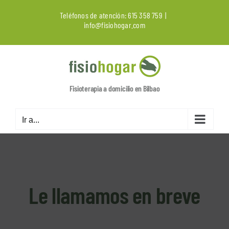
Saltar
Teléfonos de atención:
615 358 759
|
al
info@fisiohogar.com
contenido
Fisioterapia a domicilio en Bilbao
Ir a...
Le llamamos en breve