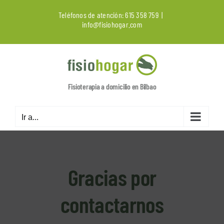
Saltar
Teléfonos de atención:
615 358 759
|
al
info@fisiohogar.com
contenido
Fisioterapia a domicilio en Bilbao
Ir a...
Gracias por
contactarnos